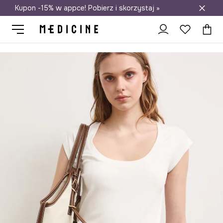
Kupon -15% w appce! Pobierz i skorzystaj »
Darmowa dostawa do salonów
Medicine
Ona
Odzież
Spódnice