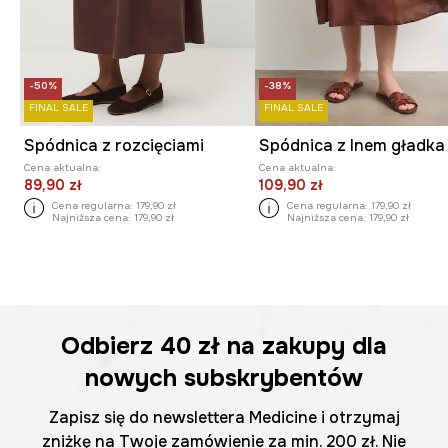
-50%
-38%
FINAL SALE
FINAL SALE
Spódnica z rozcięciami
Spódnica z lnem gładka
Cena aktualna:
Cena aktualna:
89,90 zł
109,90 zł
Cena regularna:
179,90 zł
Cena regularna:
179,90 zł
Najniższa cena:
179,90 zł
Najniższa cena:
179,90 zł
Odbierz
40 zł
na zakupy dla
nowych subskrybentów
Zapisz się do newslettera Medicine i otrzymaj
zniżkę na Twoje zamówienie za min. 200 zł. Nie