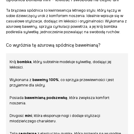
Ta brązowa spódnica to kwintesencja letniego stylu, który łączy w
sobie dziewczęcy urok z komfortem noszenia. Idealnie wpisuje się w
casualowe stylizacje, dodając im lekkości i oryginalności. Wykonana z
ażurowej bawełny, sprzyja cyrkulacji powietrza, a jej krój bombka
podkreśla sylwetkę, jednocześnie pozwalając na swobodę ruchów.
Co wyróżnia tę ażurową spódnicę bawełnianą?
Krój
bombka
, który subtelnie modeluje sylwetkę, dodając jej
lekkości.
Wykonana z
bawełny 100%
, co sprzyja przewiewności i jest
przyjemne dla skóry.
Posiada
bawełnianą podszewkę
, która zwiększa komfort
noszenia.
Długość
mini
, która eksponuje nogi i dodaje stylizacji
młodzieńczego charakteru.
Talia
regularna
z elastyczną gumką, która pozwala na wygodne