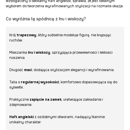
wzbogacony o delikatny haft angielski, sprawia, że jest idealnym
wyborem do tworzenia wyrafinowanych stylizacji na rozmaite okazje.
Co wyróżnia tę spódnicę z lnu i wiskozy?
Krój
trapezowy
, który subtelnie modeluje figurę, nie krępując
ruchów.
Mieszanka
lnu i wiskozy
, sprzyjająca przewiewności i lekkości
noszenia.
Długość
maxi
, dodająca stylizacjom elegancji i wyrafinowania.
Talia o
regularnej wysokości
, komfortowo dopasowująca się do
sylwetki.
Praktyczne
zapięcie na zamek
, ułatwiające zakładanie i
zdejmowanie.
Haft angielski
z ozdobnymi otworami, nadający tkaninie
unikalny charakter.