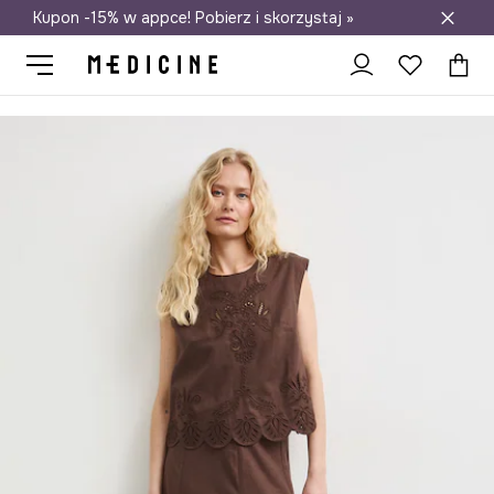
Kupon -15% w appce! Pobierz i skorzystaj »
Darmowa dostawa do salonów
Medicine
Ona
Odzież
Spódnice