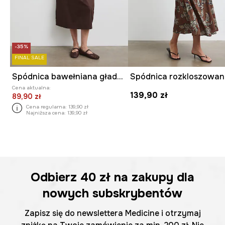
-35%
FINAL SALE
Spódnica bawełniana gładka
Cena aktualna:
139,90 zł
89,90 zł
Cena regularna:
139,90 zł
Najniższa cena:
139,90 zł
Odbierz
40 zł
na zakupy dla
nowych subskrybentów
Zapisz się do newslettera Medicine i otrzymaj