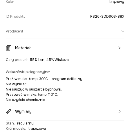
Kolor
brązowy
ID Produktu
RS26-SDD903-88X
Producent
Materiał
Cały produkt
:
55% Len, 45% Wiskoza
Wskazówki pielęgnacyjne
:
Prać w maks. temp. 30°C – program delikatny.
Nie wybielać.
Nie suszyć w suszarce bębnowej.
Prasować w maks. temp. 110°C.
Nie czyścić chemicznie.
Wymiary
Stan
:
regularny
Krój modelu
:
trapezowa