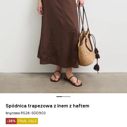
Spódnica trapezowa z lnem z haftem
brązowa RS26-SDD903
-36%
FINAL SALE