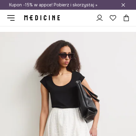
Kupon -15% w appce! Pobierz i skorzystaj »
Darmowa dostawa do salonów
Medicine
Ona
Odzież
Spódnice