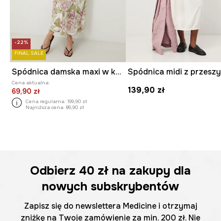
-22%
FINAL SALE
Spódnica damska maxi w kwiaty kolor biały
Cena aktualna:
139,90 zł
69,90 zł
Cena regularna:
199,90 zł
Najniższa cena:
89,90 zł
Odbierz
40 zł
na zakupy dla
nowych subskrybentów
Zapisz się do newslettera Medicine i otrzymaj
zniżkę na Twoje zamówienie za min. 200 zł. Nie