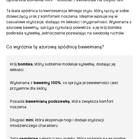
Ta biała spódnica to kwintesencja letniego stylu, który łączy w sobie
dziewczęcy urok z komfortem noszenia. Idealnie wpisuje się w
casualowe stylizacje, dodając im lekkości i oryginalności. Wykonana z
ażurowej bawełny, sprzyja cyrkulacji powietrza, a jej krój bombka
podkreśla sylwetkę, jednocześnie pozwalając na swobodę ruchów.
Co wyróżnia tę ażurową spódnicę bawełnianą?
Krój
bombka
, który subtelnie modeluje sylwetkę, dodając jej
lekkości.
Wykonana z
bawełny 100%
, co sprzyja przewiewności i jest
przyjemne dla skóry.
Posiada
bawełnianą podszewkę
, która zwiększa komfort
noszenia.
Długość
mini
, która eksponuje nogi i dodaje stylizacji
młodzieńczego charakteru.
Talia
regularna
z elastyczną gumką, która pozwala na wygodne