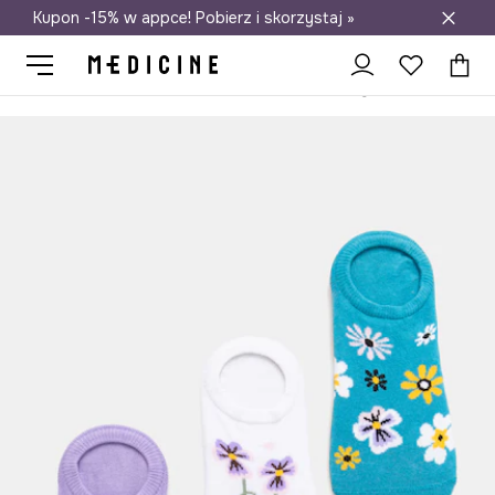
Kupon -15% w appce! Pobierz i skorzystaj »
Darmowa dostawa do salonów
Medicine
Ona
Odzież
Skarpetki