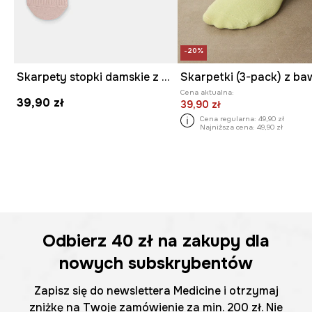
-20%
Skarpety stopki damskie z bawełną w prążki 3-pack
Cena aktualna:
39,90 zł
39,90 zł
Cena regularna:
49,90 zł
Najniższa cena:
49,90 zł
Odbierz
40 zł
na zakupy dla
nowych subskrybentów
Zapisz się do newslettera Medicine i otrzymaj
zniżkę na Twoje zamówienie za min. 200 zł. Nie