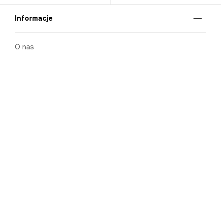
Informacje
O nas
Nasze salony
Aplikacja mobilna
Zasady prezentowania towarów
Projekt Murale
Blog
Cooperation
Zgłaszanie naruszeń (whistleblowing)
Kontakt
Kariera