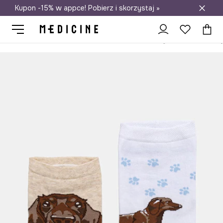
Kupon -15% w appce! Pobierz i skorzystaj »
Darmowa dostawa do salonów
Medicine
Ona
Odzież
Skarpetki