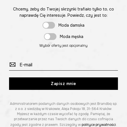
Chcemy, żeby do Twojej skrzynki trafiało tylko to, co
naprawdę Cię interesuje. Powiedz, czy jest to:
Moda damska
Moda męska
Wybór oferty jest opcjonalny
Zapisz mnie
Administratorem podanych danych osobowych jest Brandbq sp.
z o.o. z siedzibą w Krakowie, Aleja Pokoju 18, 31-564 Kraków.
Możesz w każdym czasie wycofać tę zgodę. Pamiętaj, że
przetwarzanie przez nas Twoich danych do czasu cofnięcia
zgody jest zgodne z prawem. Szczegóły w
polityce prywatności
.