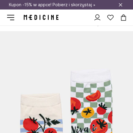
Kupon -15% w appce! Pobierz i skorzystaj »
Darmowa dostawa do salonów
Medicine
Ona
Odzież
Skarpetki