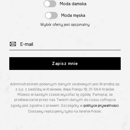
Moda damska
Moda męska
Wybór oferty jest opcjonalny
Zapisz mnie
Administratorem podanych danych osobowych jest Brandbq sp.
z o.o. z siedzibą w Krakowie, Aleja Pokoju 18, 31-564 Kraków.
Możesz w każdym czasie wycofać tę zgodę. Pamiętaj, że
przetwarzanie przez nas Twoich danych do czasu cofnięcia
zgody jest zgodne z prawem. Szczegóły w
polityce prywatności
.
Dostawy realizujemy tylko na terenie Polski.