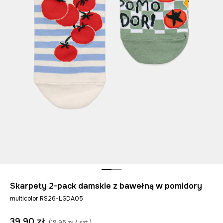
Skarpety 2-pack damskie z bawełną w pomidory
multicolor RS26-LGDA05
39,90 zł
(19,95 zł / szt.)