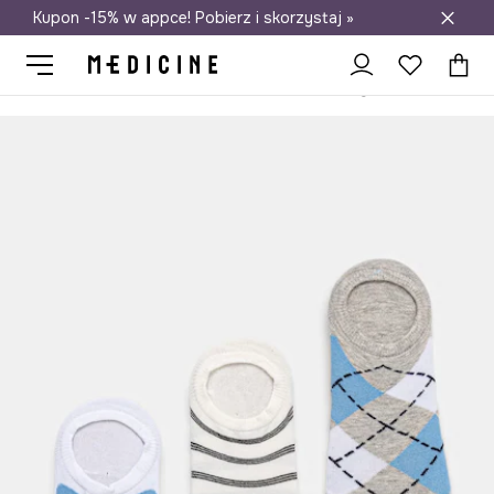
Kupon -15% w appce! Pobierz i skorzystaj »
Darmowa dostawa do salonów
Medicine
Ona
Odzież
Skarpetki