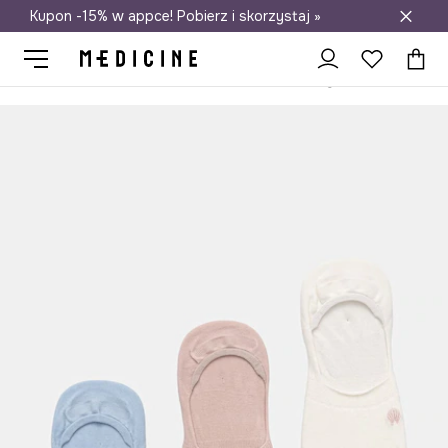
Kupon -15% w appce! Pobierz i skorzystaj »
Darmowa dostawa do salonów
Medicine
Ona
Odzież
Skarpetki