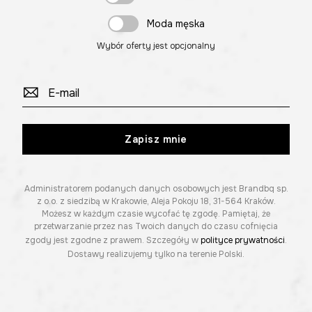
Moda męska
Wybór oferty jest opcjonalny
Zapisz mnie
Administratorem podanych danych osobowych jest Brandbq sp.
z o.o. z siedzibą w Krakowie, Aleja Pokoju 18, 31-564 Kraków.
Możesz w każdym czasie wycofać tę zgodę. Pamiętaj, że
przetwarzanie przez nas Twoich danych do czasu cofnięcia
zgody jest zgodne z prawem. Szczegóły w
polityce prywatności
.
Dostawy realizujemy tylko na terenie Polski.