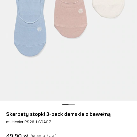
Skarpety stopki 3-pack damskie z bawełną
multicolor RS26-LGDA07
49,90 zł
(16,63 zł / szt.)