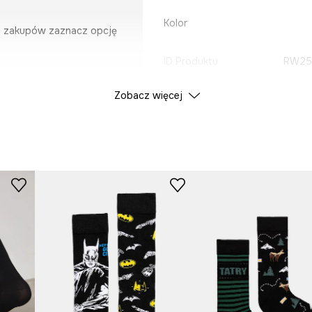
Kolor
u zakupów zaznacz opcję
ID Produktu
RW25
Zobacz więcej
Producent