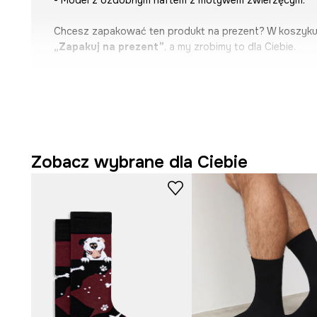
- Model z ozdobnym haftem z motywem zwierzęcym.
Chcesz zapakować ten produkt na prezent? W koszyk
„Zapakuj na prezent”
, a my zrobimy to dla Ciebie.
Zobacz wybrane dla Ciebie