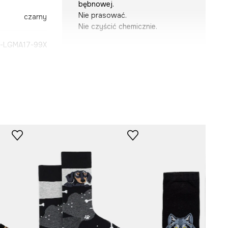
bębnowej.
Nie prasować.
czarny
Nie czyścić chemicznie.
-LGMA17-99X