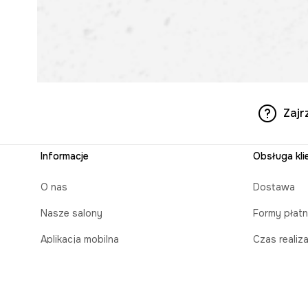
Zajr
Informacje
Obsługa kli
O nas
Dostawa
Nasze salony
Formy płatn
Aplikacja mobilna
Czas realiz
Zasady prezentowania towarów
Karty poda
Projekt Murale
Zapakuj na 