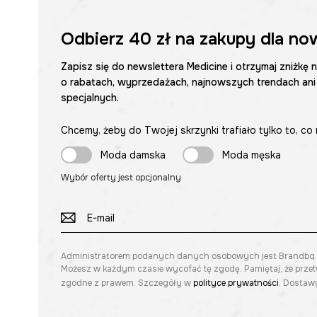
Odbierz
40 zł
na zakupy dla no
Zapisz się do newslettera Medicine i otrzymaj zniżkę 
o rabatach, wyprzedażach, najnowszych trendach ani
specjalnych.
Chcemy, żeby do Twojej skrzynki trafiało tylko to, co 
Moda damska
Moda męska
Wybór oferty jest opcjonalny
Administratorem podanych danych osobowych jest Brandbq sp. 
Możesz w każdym czasie wycofać tę zgodę. Pamiętaj, że prze
zgodne z prawem. Szczegóły w
polityce prywatności
. Dostawy