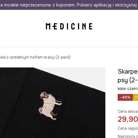
awet w 24h
a modele nieprzecenione z kuponem. Pobierz aplikację i skorzystaj 
Darmowa dostawa do salonów
30 d
skie z ozdobnym haftem w psy (2-pack)
Skarpe
psy (2
kolor cza
-40%
F
Cena aktua
29,90
Cena regul
Najniższa c