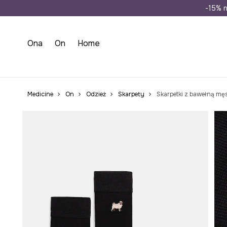
Wysyłka n
-15% n
Ona
On
Home
Medicine
On
Odzież
Skarpety
Skarpetki z bawełną mę