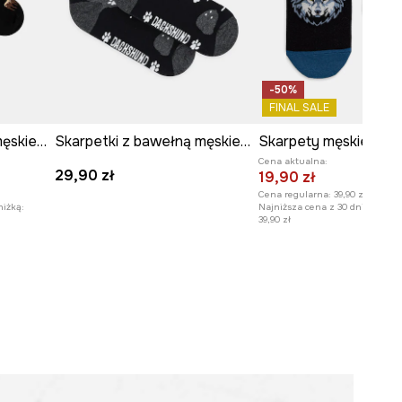
-50%
FINAL SALE
Skarpetki z bawełną męskie z motywem górskim (2-pack)
Skarpetki z bawełną męskie z okazji Dnia Psa
Cena aktualna:
29,90 zł
19,90 zł
Cena regularna:
39,90 zł
niżką:
Najniższa cena z 30 dni przed o
39,90 zł