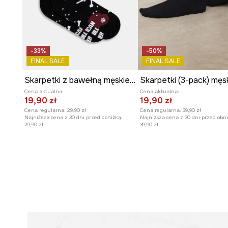
-33%
-50%
FINAL SALE
FINAL SALE
Skarpetki z bawełną męskie z okazji Dnia Psa
Cena aktualna:
Cena aktualna:
19,90 zł
19,90 zł
Cena regularna:
29,90 zł
Cena regularna:
39,90 zł
Najniższa cena z 30 dni przed obniżką:
Najniższa cena z 30 dni przed obni
29,90 zł
39,90 zł