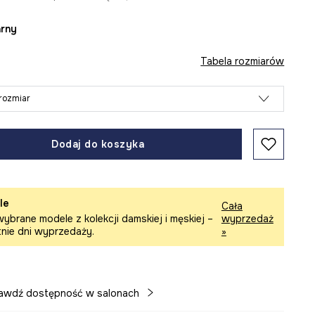
arny
Tabela rozmiarów
rozmiar
Dodaj do koszyka
le
Cała
ybrane modele z kolekcji damskiej i męskiej –
wyprzedaż
tnie dni wyprzedaży.
»
awdź dostępność w salonach