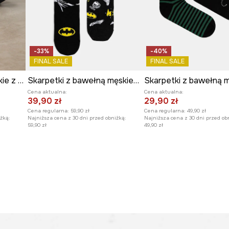
-33%
-40%
FINAL SALE
FINAL SALE
Skarpetki (3-pack) męskie z włóknem bambusowym prążkowane
Skarpetki z bawełną męskie Batman (2-pack)
Cena aktualna:
Cena aktualna:
39,90 zł
29,90 zł
Cena regularna:
59,90 zł
Cena regularna:
49,90 zł
żką:
Najniższa cena z 30 dni przed obniżką:
Najniższa cena z 30 dni przed ob
59,90 zł
49,90 zł