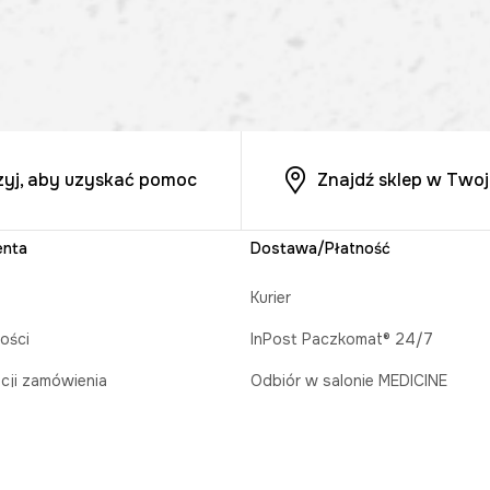
zyj, aby uzyskać pomoc
Znajdź sklep w Twoj
enta
Dostawa/Płatność
Kurier
ości
InPost Paczkomat® 24/7
acji zamówienia
Odbiór w salonie MEDICINE
runkowe
Płatność za pobraniem
prezent
Płatność online (PayU)