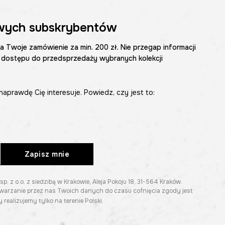
wych subskrybentów
na Twoje zamówienie za min. 200 zł. Nie przegap informacji
 dostępu do przedsprzedaży wybranych kolekcji
naprawdę Cię interesuje. Powiedz, czy jest to:
Zapisz mnie
z o.o. z siedzibą w Krakowie, Aleja Pokoju 18, 31-564 Kraków.
twarzanie przez nas Twoich danych do czasu cofnięcia zgody jest
 realizujemy tylko na terenie Polski.