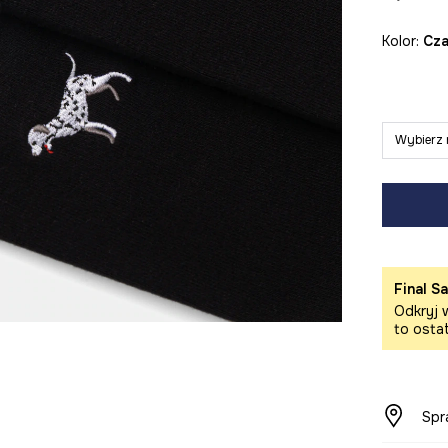
Kolor:
cz
Wybierz 
Final Sa
Odkryj w
to osta
Spr