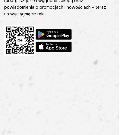
rabaty, szybkie i wygodne zakupy oraz
powiadomienia o promocjach i nowościach – teraz
na wyciągnięcie ręki.