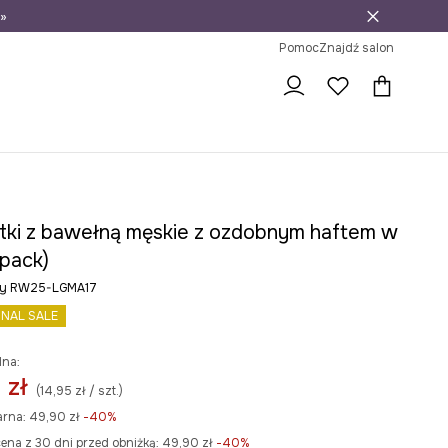
»
ni na zwrot
Pomoc
Znajdź salon
tki z bawełną męskie z ozdobnym haftem w
-pack)
rny RW25-LGMA17
INAL SALE
lna:
 zł
(14,95 zł / szt.)
arna:
49,90 zł
-40%
ena z 30 dni przed obniżką:
49,90 zł
 -40%