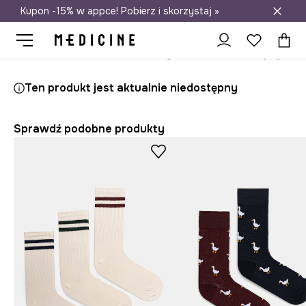
Kupon -15% w appce! Pobierz i skorzystaj »
Darmowa dostawa do salonów
Medicine
On
Odzież
Skarpety
Ten produkt jest aktualnie niedostępny
Sprawdź podobne produkty