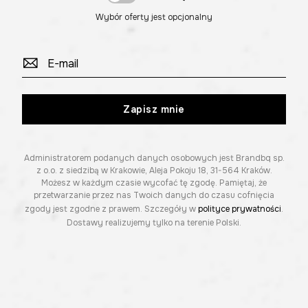
Wybór oferty jest opcjonalny
Zapisz mnie
Administratorem podanych danych osobowych jest Brandbq sp.
z o.o. z siedzibą w Krakowie, Aleja Pokoju 18, 31-564 Kraków.
Możesz w każdym czasie wycofać tę zgodę. Pamiętaj, że
przetwarzanie przez nas Twoich danych do czasu cofnięcia
zgody jest zgodne z prawem. Szczegóły w
polityce prywatności
.
Dostawy realizujemy tylko na terenie Polski.