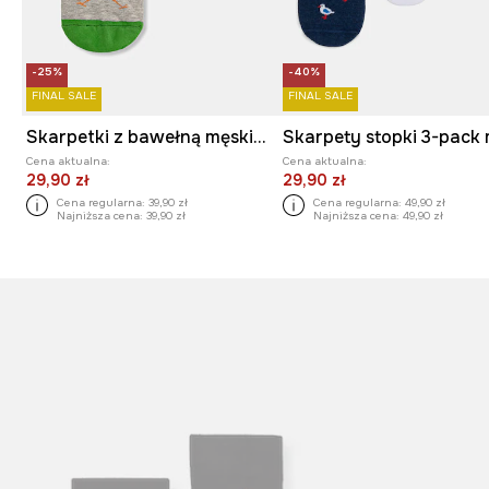
-25%
-40%
FINAL SALE
FINAL SALE
Skarpetki z bawełną męskie wzorzyste (2-pack)
Cena aktualna:
Cena aktualna:
29,90 zł
29,90 zł
Cena regularna:
39,90 zł
Cena regularna:
49,90 zł
Najniższa cena:
39,90 zł
Najniższa cena:
49,90 zł