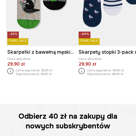
-25%
-40%
FINAL SALE
FINAL SALE
Skarpetki z bawełną męskie wzorzyste (2-pack)
Cena aktualna:
Cena aktualna:
29,90 zł
29,90 zł
Cena regularna:
39,90 zł
Cena regularna:
49,90 zł
Najniższa cena:
39,90 zł
Najniższa cena:
49,90 zł
Odbierz
40 zł
na zakupy dla
nowych subskrybentów