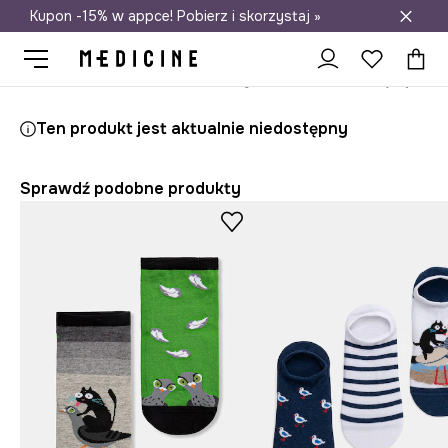
Kupon -15% w appce! Pobierz i skorzystaj »
Darmowa dostawa do salonów
Medicine
On
Odzież
Skarpety
Ten produkt jest aktualnie niedostępny
Sprawdź podobne produkty