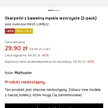
Skarpetki z bawełną męskie wzorzyste (2-pack)
kolor multicolor RW25-LGMB22
-40%
FINAL SALE
Cena aktualna:
29,90 zł
(14,95 zł / szt.)
Cena regularna:
49,90 zł
-40%
Najniższa cena od wprowadzenia do sprzedaży:
49,90 zł
 -40%
Kolor:
multicolor
Produkt niedostępny
Ten produkt jest obecnie niedostępny. Zobacz inne modele
z naszej kolekcji, które mogą Cię zainteresować.