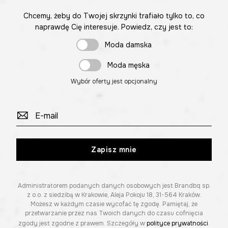
Chcemy, żeby do Twojej skrzynki trafiało tylko to, co
naprawdę Cię interesuje. Powiedz, czy jest to:
Moda damska
Moda męska
Wybór oferty jest opcjonalny
Zapisz mnie
Administratorem podanych danych osobowych jest Brandbq sp.
z o.o. z siedzibą w Krakowie, Aleja Pokoju 18, 31-564 Kraków.
Możesz w każdym czasie wycofać tę zgodę. Pamiętaj, że
przetwarzanie przez nas Twoich danych do czasu cofnięcia
zgody jest zgodne z prawem. Szczegóły w
polityce prywatności
.