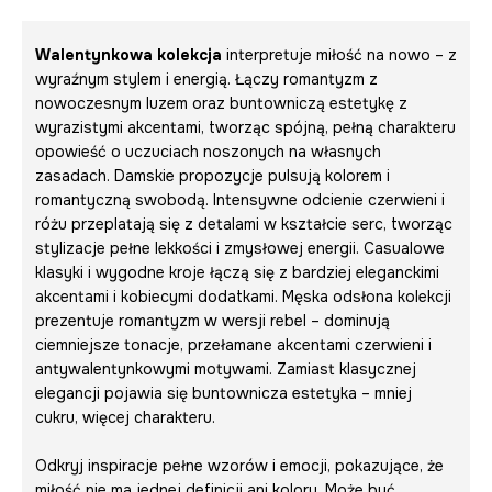
Walentynkowa kolekcja
interpretuje miłość na nowo – z
wyraźnym stylem i energią. Łączy romantyzm z
nowoczesnym luzem oraz buntowniczą estetykę z
wyrazistymi akcentami, tworząc spójną, pełną charakteru
opowieść o uczuciach noszonych na własnych
zasadach. Damskie propozycje pulsują kolorem i
romantyczną swobodą. Intensywne odcienie czerwieni i
różu przeplatają się z detalami w kształcie serc, tworząc
stylizacje pełne lekkości i zmysłowej energii. Casualowe
klasyki i wygodne kroje łączą się z bardziej eleganckimi
akcentami i kobiecymi dodatkami. Męska odsłona kolekcji
prezentuje romantyzm w wersji rebel – dominują
ciemniejsze tonacje, przełamane akcentami czerwieni i
antywalentynkowymi motywami. Zamiast klasycznej
elegancji pojawia się buntownicza estetyka – mniej
cukru, więcej charakteru.
Odkryj inspiracje pełne wzorów i emocji, pokazujące, że
miłość nie ma jednej definicji ani koloru. Może być