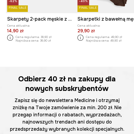
-62%
-40%
FINAL SALE
FINAL SALE
Skarpety 2-pack męskie z motywem zwierzęcym
Cena aktualna:
Cena aktualna:
14,90 zł
29,90 zł
Cena regularna:
39,90 zł
Cena regularna:
49,90 zł
Najniższa cena:
39,90 zł
Najniższa cena:
49,90 zł
Odbierz
40 zł
na zakupy dla
nowych subskrybentów
Zapisz się do newslettera Medicine i otrzymaj
zniżkę na Twoje zamówienie za min. 200 zł. Nie
przegap informacji o rabatach, wyprzedażach,
najnowszych trendach ani dostępu do
przedsprzedaży wybranych kolekcji specjalnych.