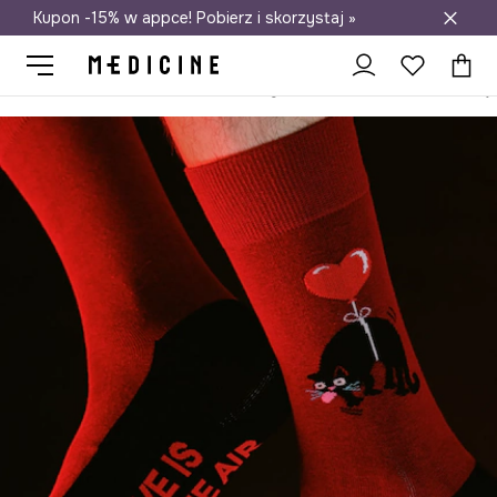
Kupon -15% w appce! Pobierz i skorzystaj »
Darmowa dostawa do salonów
Medicine
On
Odzież
Skarpety