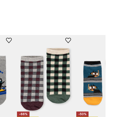
-LBMA50-MLA
-66%
-50%