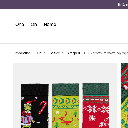
Wysyłka n
-15% n
Ona
On
Home
Medicine
On
Odzież
Skarpety
Skarpetki z bawełną męs