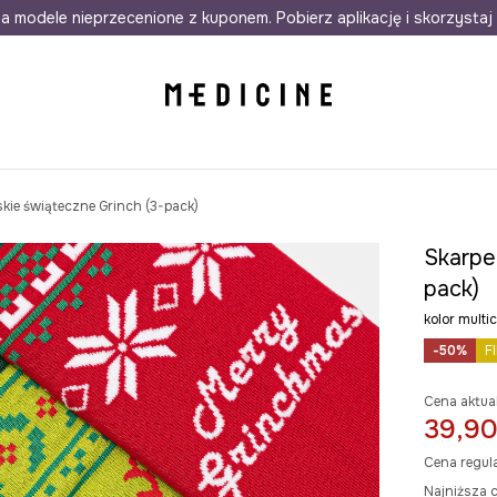
awet w 24h
a modele nieprzecenione z kuponem. Pobierz aplikację i skorzystaj 
Darmowa dostawa do salonów
30 d
kie świąteczne Grinch (3-pack)
Skarpe
pack)
kolor mult
-50%
F
Cena aktua
39,90
Cena regul
Najniższa c