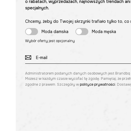
o rabatach, wyprzedażach, najnowszych trendach ani
specjalnych.
Chcemy, żeby do Twojej skrzynki trafiało tylko to, co 
Moda damska
Moda męska
Wybór oferty jest opcjonalny
Administratorem podanych danych osobowych jest Brandbq sp. 
Możesz w każdym czasie wycofać tę zgodę. Pamiętaj, że prze
zgodne z prawem. Szczegóły w
polityce prywatności
. Dostawy