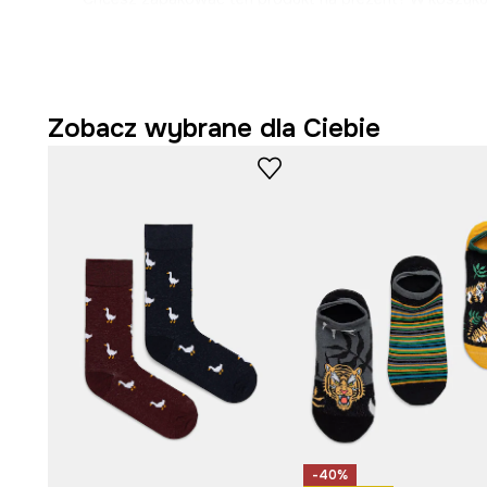
„Zapakuj na prezent”
, a my zrobimy to dla Ciebie.
Zobacz wybrane dla Ciebie
-40%