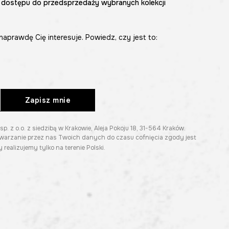
 dostępu do przedsprzedaży wybranych kolekcji
naprawdę Cię interesuje. Powiedz, czy jest to:
Zapisz mnie
z o.o. z siedzibą w Krakowie, Aleja Pokoju 18, 31-564 Kraków.
twarzanie przez nas Twoich danych do czasu cofnięcia zgody jest
 realizujemy tylko na terenie Polski.