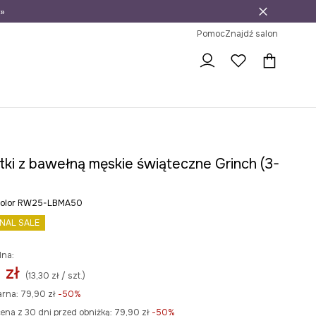
»
ni na zwrot
Pomoc
Znajdź salon
tki z bawełną męskie świąteczne Grinch (3-
icolor RW25-LBMA50
INAL SALE
lna:
 zł
(13,30 zł / szt.)
arna:
79,90 zł
-50%
ena z 30 dni przed obniżką:
79,90 zł
 -50%