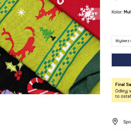
Kolor:
mu
Wybierz 
Final Sa
Odkryj w
to osta
Spr