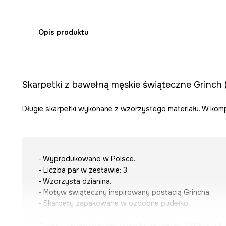
Opis produktu
Skarpetki z bawełną męskie świąteczne Grinch 
Długie skarpetki wykonane z wzorzystego materiału. W kompl
- Wyprodukowano w Polsce.
- Liczba par w zestawie: 3.
- Wzorzysta dzianina.
- Motyw świąteczny inspirowany postacią Grincha.
- Skarpety zapakowane w ozdobne pudełko.
Chcesz zapakować ten produkt na prezent? W koszyk