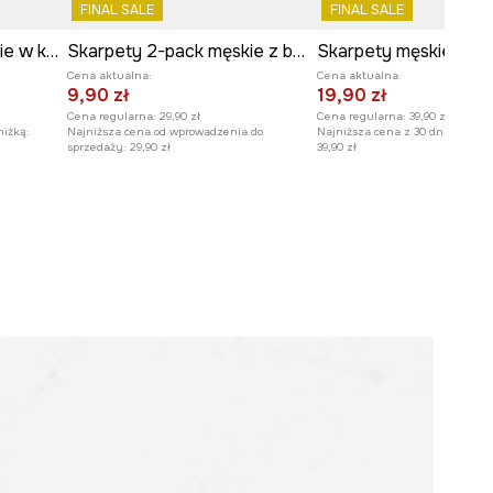
FINAL SALE
FINAL SALE
Skarpety 2-pack męskie w koty
Skarpety 2-pack męskie z bawełną w kratkę
Cena aktualna:
Cena aktualna:
9,90 zł
19,90 zł
Cena regularna:
29,90 zł
Cena regularna:
39,90 zł
niżką:
Najniższa cena od wprowadzenia do
Najniższa cena z 30 dni przed o
sprzedaży:
29,90 zł
39,90 zł