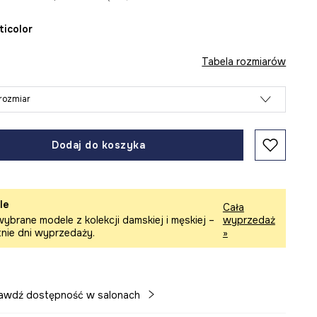
lticolor
Tabela rozmiarów
rozmiar
Dodaj do koszyka
le
Cała
ybrane modele z kolekcji damskiej i męskiej –
wyprzedaż
tnie dni wyprzedaży.
»
awdź dostępność w salonach