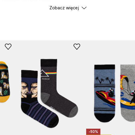
Zobacz więcej
ID Produktu
RW25
Producent
-50%