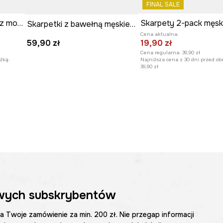
FINAL SALE
skarpety stopki męskie z motywem zwierzęcym 3-pack
Skarpetki z bawełną męskie Pink Floyd (2-pack) kolor multicolor
Cena aktualna:
19,90 zł
59,90 zł
Cena regularna:
39,90 zł
żką:
Najniższa cena z 30 dni przed ob
39,90 zł
wych subskrybentów
na Twoje zamówienie za min. 200 zł. Nie przegap informacji