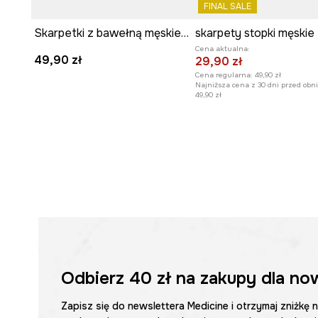
FINAL SALE
Skarpetki z bawełną męskie w gęsi (2-pack)
Cena aktualna:
49,90 zł
29,90 zł
Cena regularna:
49,90 zł
Najniższa cena z 30 dni przed obni
49,90 zł
Odbierz
40 zł
na zakupy dla no
Zapisz się do newslettera Medicine i otrzymaj zniżkę 