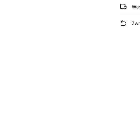
War
Zwr