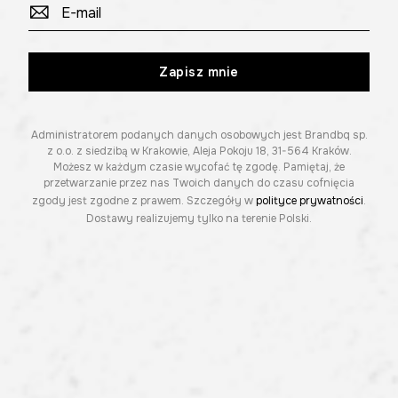
Zapisz mnie
Administratorem podanych danych osobowych jest Brandbq sp.
z o.o. z siedzibą w Krakowie, Aleja Pokoju 18, 31-564 Kraków.
Możesz w każdym czasie wycofać tę zgodę. Pamiętaj, że
przetwarzanie przez nas Twoich danych do czasu cofnięcia
zgody jest zgodne z prawem. Szczegóły w
polityce prywatności
.
Dostawy realizujemy tylko na terenie Polski.