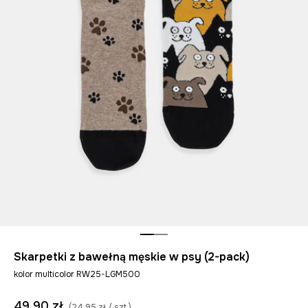
Skarpetki z bawełną męskie w psy (2-pack)
kolor multicolor RW25-LGM500
49,90 zł
(24,95 zł / szt.)