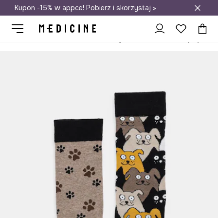
Kupon -15% w appce! Pobierz i skorzystaj »
Darmowa dostawa do salonów
Medicine
On
Odzież
Skarpety