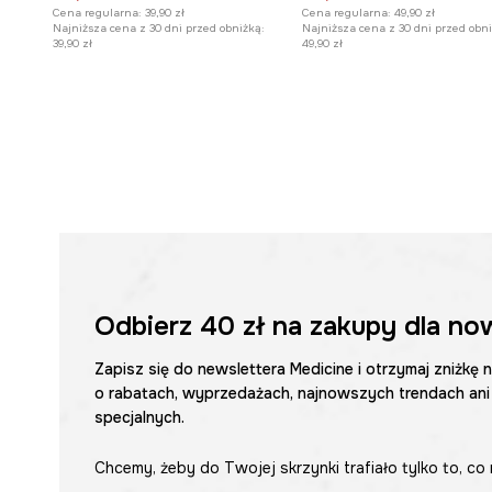
Cena regularna:
39,90 zł
Cena regularna:
49,90 zł
Najniższa cena z 30 dni przed obniżką:
Najniższa cena z 30 dni przed obni
39,90 zł
49,90 zł
Odbierz
40 zł
na zakupy dla no
Zapisz się do newslettera Medicine i otrzymaj zniżkę 
o rabatach, wyprzedażach, najnowszych trendach ani
specjalnych.
Chcemy, żeby do Twojej skrzynki trafiało tylko to, co 