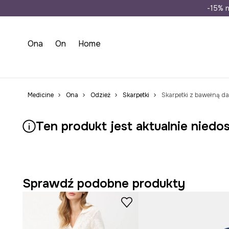
Wysyłka n
-15% n
Ona
On
Home
Medicine
Ona
Odzież
Skarpetki
Skarpetki z bawełną d
Ten produkt jest aktualnie niedo
Sprawdź podobne produkty