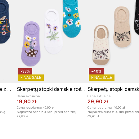
-33%
-40%
FINAL SALE
FINAL SALE
Skarpety stopki damskie z motywem zwierzęcym 3-pack
Skarpety stopki damskie roślinne 3-pack
Cena aktualna:
Cena aktualna:
19,90 zł
29,90 zł
Cena regularna:
49,90 zł
Cena regularna:
49,90 zł
żką:
Najniższa cena z 30 dni przed obniżką:
Najniższa cena z 30 dni przed ob
29,90 zł
49,90 zł