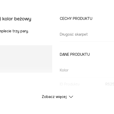
) kolor beżowy
CECHY PRODUKTU
plecie trzy pary.
Długość skarpet
DANE PRODUKTU
Kolor
ID Produktu
RS25
Zobacz więcej