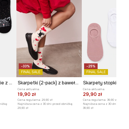
-33%
-25%
FINAL SALE
FINAL SALE
Skarpety stopki damskie z motywem zwierzęcym 3-pack
Skarpetki (2-pack) z bawełną damskie z kolekcji Valentine’s Day
Cena aktualna:
Cena aktualna:
19,90 zł
29,90 zł
Cena regularna:
29,90 zł
Cena regularna:
39,90 zł
niżką:
Najniższa cena z 30 dni przed obniżką:
Najniższa cena z 30 dni przed o
29,90 zł
39,90 zł