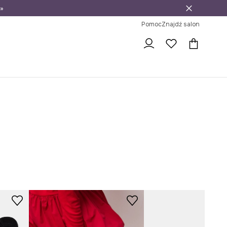
»
ni na zwrot
Pomoc
Znajdź salon