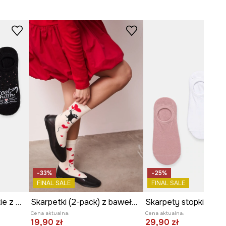
-33%
-25%
FINAL SALE
FINAL SALE
Skarpety stopki damskie z motywem zwierzęcym 3-pack
Skarpetki (2-pack) z bawełną damskie z kolekcji Valentine’s Day
Cena aktualna:
Cena aktualna:
19,90 zł
29,90 zł