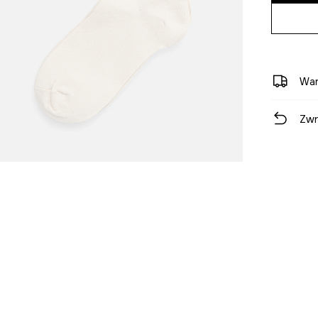
War
Zwr