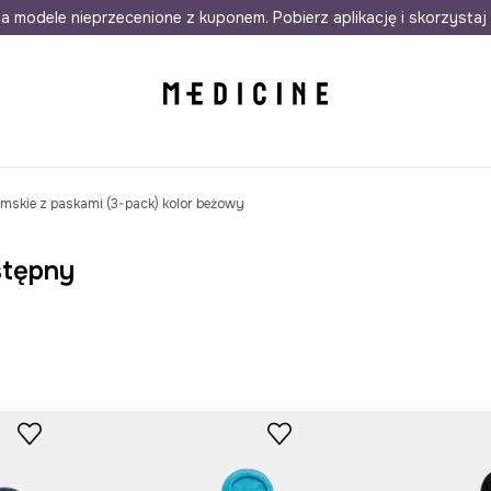
awet w 24h
a modele nieprzecenione z kuponem. Pobierz aplikację i skorzystaj 
Darmowa dostawa do salonów
30 d
amskie z paskami (3-pack) kolor beżowy
stępny