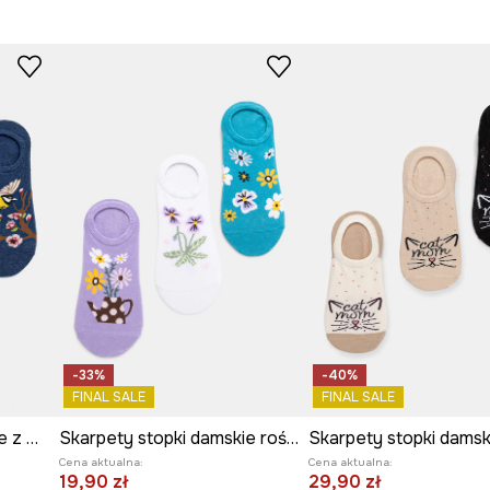
-33%
-40%
FINAL SALE
FINAL SALE
Skarpety stopki damskie z motywem zwierzęcym 3-pack
Skarpety stopki damskie roślinne 3-pack
Cena aktualna:
Cena aktualna:
19,90 zł
29,90 zł