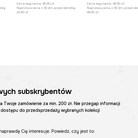
Cena regularna:
49,90 zł
Cena regularna:
49,90 zł
żką:
Najniższa cena z 30 dni przed obniżką:
Najniższa cena z 30 dni przed ob
29,90 zł
49,90 zł
wych subskrybentów
na Twoje zamówienie za min. 200 zł. Nie przegap informacji
 dostępu do przedsprzedaży wybranych kolekcji
naprawdę Cię interesuje. Powiedz, czy jest to: