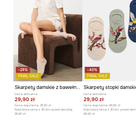
-25%
-40%
FINAL SALE
FINAL SALE
Skarpety damskie z bawełną gładkie 3-pack
Cena aktualna:
Cena aktualna:
29,90 zł
29,90 zł
Cena regularna:
39,90 zł
Cena regularna:
49,90 zł
Najniższa cena z 30 dni przed obniżką:
Najniższa cena z 30 dni przed obni
39,90 zł
49,90 zł