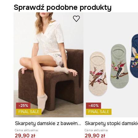
Sprawdź podobne produkty
-25%
-40%
FINAL SALE
FINAL SALE
Skarpety damskie z bawełną gładkie 3-pack
Cena aktualna:
Cena aktualna:
29,90 zł
29,90 zł