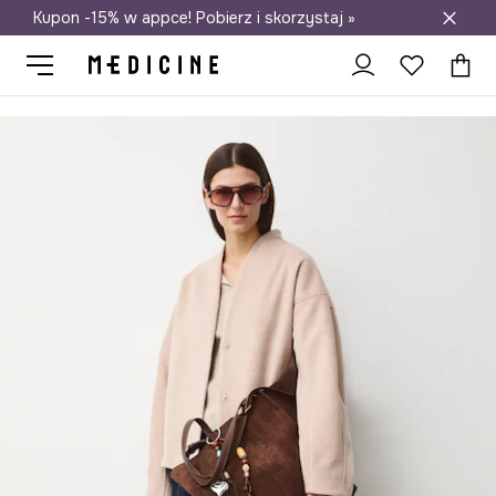
Kupon -15% w appce! Pobierz i skorzystaj »
Darmowa dostawa do salonów
Medicine
Ona
Odzież
Kurtki
Kurtki krótkie