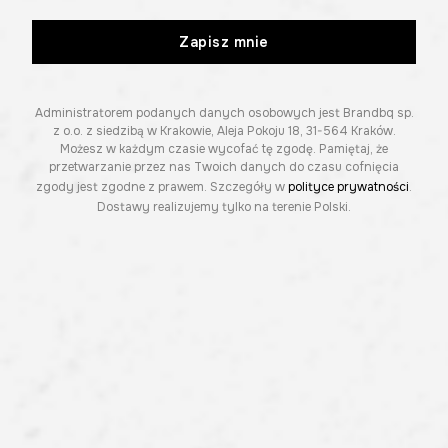
Zapisz mnie
Administratorem podanych danych osobowych jest Brandbq sp.
z o.o. z siedzibą w Krakowie, Aleja Pokoju 18, 31-564 Kraków.
Możesz w każdym czasie wycofać tę zgodę. Pamiętaj, że
przetwarzanie przez nas Twoich danych do czasu cofnięcia
zgody jest zgodne z prawem. Szczegóły w
polityce prywatności
.
Dostawy realizujemy tylko na terenie Polski.