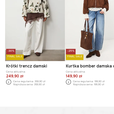
-30%
-25%
FINAL SALE
FINAL SALE
Krótki trencz damski
Cena aktualna:
Cena aktualna:
249,90 zł
149,90 zł
Cena regularna:
359,90 zł
Cena regularna:
199,90 zł
Najniższa cena:
359,90 zł
Najniższa cena:
199,90 zł