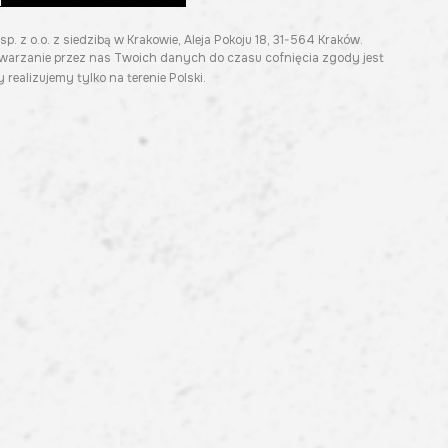
z o.o. z siedzibą w Krakowie, Aleja Pokoju 18, 31-564 Kraków.
twarzanie przez nas Twoich danych do czasu cofnięcia zgody jest
 realizujemy tylko na terenie Polski.