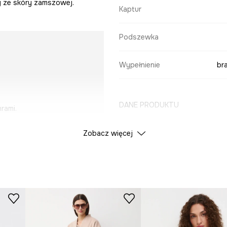
y ze skóry zamszowej.
Kaptur
Podszewka
Wypełnienie
br
DANE PRODUKTU
rami.
Zobacz więcej
Kolor
ID Produktu
RS26
Producent