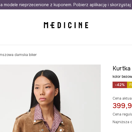
awet w 24h
a modele nieprzecenione z kuponem. Pobierz aplikację i skorzystaj 
Darmowa dostawa do salonów
30 d
amszowa damska biker
Kurtka
kolor beż
-42%
F
Cena aktua
399,9
Cena regul
Najniższa c