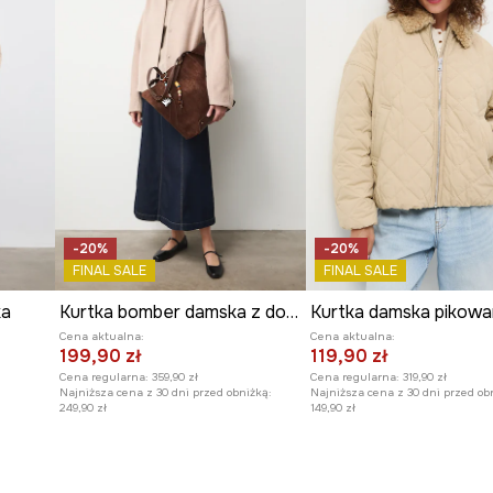
-20%
-20%
FINAL SALE
FINAL SALE
ka
Kurtka bomber damska z domieszką wełny
Kurtka damska pikow
Cena aktualna:
Cena aktualna:
199,90 zł
119,90 zł
Cena regularna:
359,90 zł
Cena regularna:
319,90 zł
Najniższa cena z 30 dni przed obniżką:
Najniższa cena z 30 dni przed ob
249,90 zł
149,90 zł