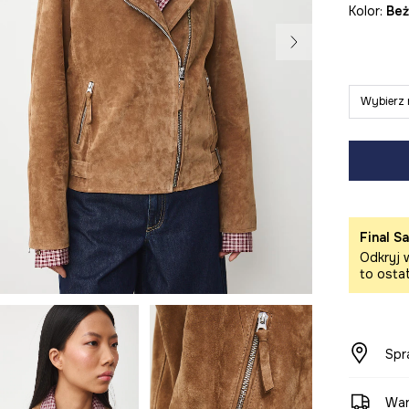
Kolor:
be
Wybierz 
Final Sa
Odkryj w
to osta
Spr
War