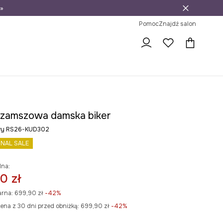
»
ni na zwrot
Pomoc
Znajdź salon
 zamszowa damska biker
owy RS26-KUD302
INAL SALE
lna:
0 zł
arna:
699,90 zł
-42%
ena z 30 dni przed obniżką:
699,90 zł
 -42%