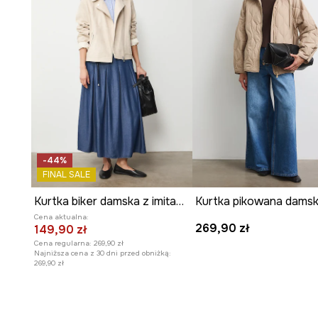
-44%
FINAL SALE
Kurtka biker damska z imitacji zamszu
Kurtka pikowana dams
Cena aktualna:
269,90 zł
149,90 zł
Cena regularna:
269,90 zł
Najniższa cena z 30 dni przed obniżką:
269,90 zł