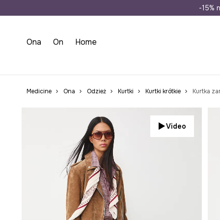
Wysyłka n
-15% n
Ona
On
Home
Medicine
Ona
Odzież
Kurtki
Kurtki krótkie
Kurtka z
Video