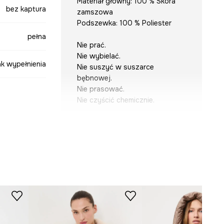
Materiał główny: 100 % Skóra
bez kaptura
zamszowa
Podszewka: 100 % Poliester
pełna
Nie prać.
Nie wybielać.
ak wypełnienia
Nie suszyć w suszarce
bębnowej.
Nie prasować.
Nie czyścić chemicznie.
beżowy
WYMIARY
Zobacz wymiary produktu
-KUD302-80X