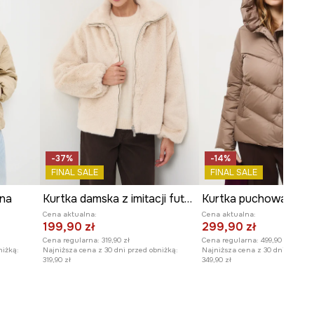
-37%
-14%
FINAL SALE
FINAL SALE
ana
Kurtka damska z imitacji futerka
Cena aktualna:
Cena aktualna:
199,90 zł
299,90 zł
Cena regularna:
319,90 zł
Cena regularna:
499,90 zł
niżką:
Najniższa cena z 30 dni przed obniżką:
Najniższa cena z 30 dni przed o
319,90 zł
349,90 zł