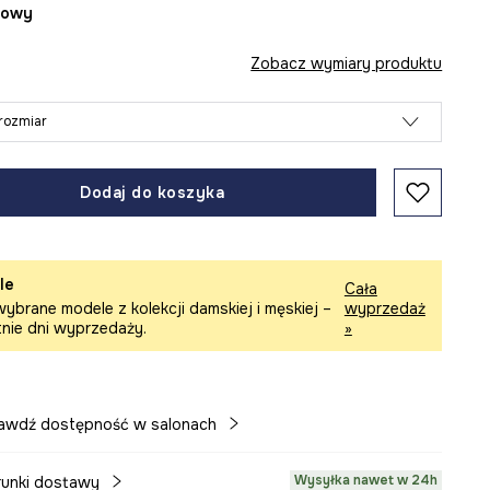
żowy
Zobacz wymiary produktu
rozmiar
Dodaj do koszyka
le
Cała
ybrane modele z kolekcji damskiej i męskiej –
wyprzedaż
tnie dni wyprzedaży.
»
awdź dostępność w salonach
Wysyłka nawet w 24h
unki dostawy