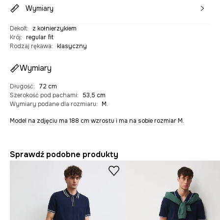
Wymiary
Dekolt
:
z kołnierzykiem
Krój
:
regular fit
Rodzaj rękawa
:
klasyczny
Wymiary
Długość
:
72 cm
Szerokość pod pachami
:
53,5 cm
Wymiary podane dla rozmiaru
:
M.
Model na zdjęciu ma 188 cm wzrostu i ma na sobie rozmiar M.
Sprawdź podobne produkty