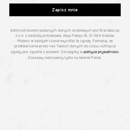
Zapisz mnie
Administratorem podanych danych osobowych jest Brandbq sp.
z o.o. z siedzibą w Krakowie, Aleja Pokoju 18, 31-564 Kraków.
Możesz w każdym czasie wycofać tę zgodę. Pamiętaj, że
przetwarzanie przez nas Twoich danych do czasu cofnięcia
zgody jest zgodne z prawem. Szczegóły w
polityce prywatności
.
Dostawy realizujemy tylko na terenie Polski.