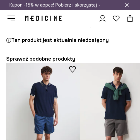
Kupon -15% w appce! Pobierz i skorzystaj »
Darmowa dostawa do salonów
Medicine
On
Odzież
Polo
Polo męskie bawełniane z elastanem ze strukturalnej dzianiny
Ten produkt jest aktualnie niedostępny
Sprawdź podobne produkty