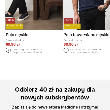
-30%
-35%
FINAL SALE
FINAL SALE
Polo męskie
Cena aktualna:
Cena aktualna:
69,90 zł
89,90 zł
Cena regularna:
99,90 zł
Cena regularna:
139,90 zł
Najniższa cena:
99,90 zł
Najniższa cena:
139,90 zł
Odbierz
40 zł
na zakupy dla
nowych subskrybentów
Zapisz się do newslettera Medicine i otrzymaj