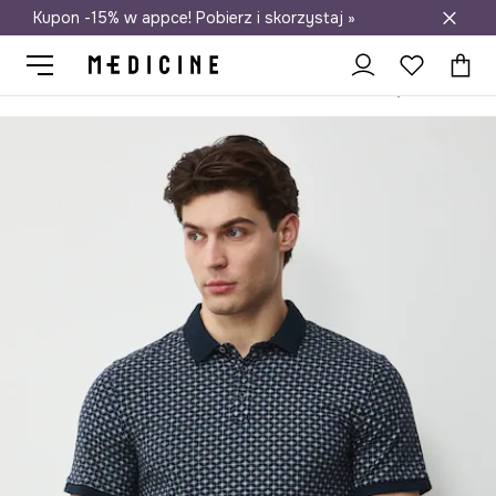
Kupon -15% w appce! Pobierz i skorzystaj »
Darmowa dostawa do salonów
Medicine
On
Odzież
Polo
Polo bawełniane męskie z elastanem z drobnym wzorem