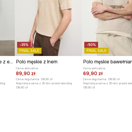
ębokich symboli, które
imney są pełne detali,
e symboli, zachęcają do
podróży w głąb siebie.
-35%
-50%
FINAL SALE
FINAL SALE
Polo bawełniane męskie z elastanem z drobnym wzorem
Polo męskie z lnem
Polo męskie bawełnia
Cena aktualna:
Cena aktualna:
89,90 zł
69,90 zł
Cena regularna:
139,90 zł
Cena regularna:
139,90 zł
żką:
Najniższa cena z 30 dni przed obniżką:
Najniższa cena z 30 dni przed ob
139,90 zł
139,90 zł