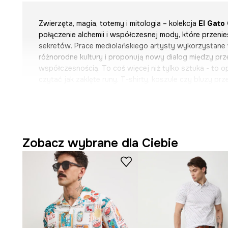
Zwierzęta, magia, totemy i mitologia – kolekcja
El Gato
połączenie alchemii i współczesnej mody, które przenie
sekretów. Prace mediolańskiego artysty wykorzystane w
różnorodne kultury i proponują nowy dialog między prz
współczesnością. To coś więcej niż tylko sztuka - to op
czytać jak zaklęte runy. T-shirty, koszule czy bluzy prze
wzorami stają się nośnikami inspiracji, splatając w sobi
epok. Pełne ekspresji akcesoria odważnie prezentują pr
linii Home pozwalają wpleść do wnętrz odrobinę magii z
Odkryj kolekcję wciągającą w świat, w którym wszystko
między sacrum i profanum stają się płynne!
Zobacz wybrane dla Ciebie
El Gato Chimney
, a właściwie
Marco Campori
, urodził
dziś mieszka i tworzy. Jego początki w sztuce sięgają 
pasjonował się sztuką uliczną. Jako artysta samouk, ni
jednego medium czy stylu – w jego pracach widać fascy
i magią oraz szczególną wrażliwość na tradycje sztuki 
pełne antropomorficznych zwierząt, mitycznych masek 
Inspiracje te sięgają europejskich i oceanicznych tradyc