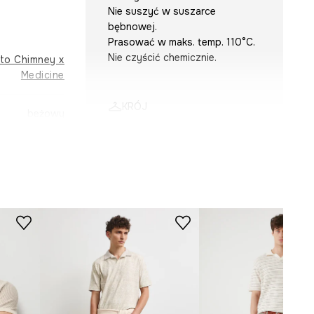
Nie suszyć w suszarce
bębnowej.
Prasować w maks. temp. 110°C.
Nie czyścić chemicznie.
ato Chimney x
Medicine
KRÓJ
beżowy
Dekolt
:
stójka
-POM850-08A
Krój
:
regular fit