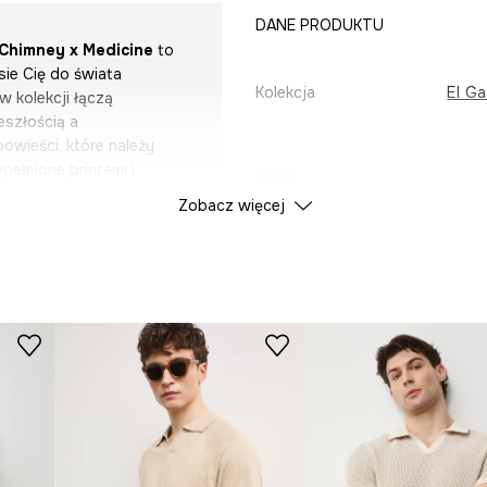
DANE PRODUKTU
 Chimney x Medicine
to
sie Cię do świata
Kolekcja
El G
 kolekcji łączą
eszłością a
owieści, które należy
pełnione printami i
Kolor
e elementy różnych kultur i
Zobacz więcej
ace artysty, a dodatki z
ID Produktu
RS25
aklętej w rzeczywistości.
 jest możliwe, a granice
Producent
 się w Mediolanie, gdzie do
lat młodzieńczych, kiedy
e ogranicza się do
nację alchemią, folklorem
japońskiej. Tworzy dzieła
i ceremonialnych strojów.
ji, w których człowiek i