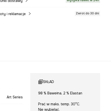
Wysyłka nawet w 24h
unki dostawy
Zwrot do 30 dni
oty i reklamacje
SKŁAD
98 % Bawełna, 2 % Elastan
Art Series
Prać w maks. temp. 30°C.
Nie wybielać.