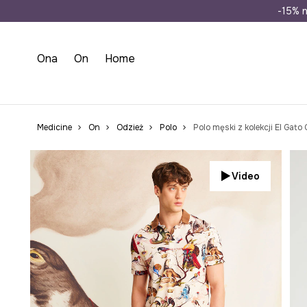
Wysyłka n
-15% n
Ona
On
Home
Medicine
On
Odzież
Polo
Polo męski z kolekcji El Gat
Video