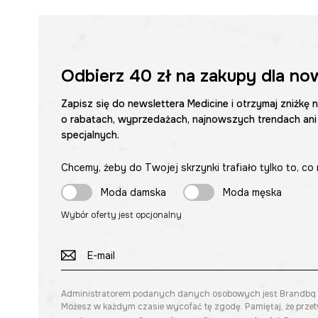
Odbierz
40 zł
na zakupy dla no
Zapisz się do newslettera Medicine i otrzymaj zniżkę 
o rabatach, wyprzedażach, najnowszych trendach ani
specjalnych.
Chcemy, żeby do Twojej skrzynki trafiało tylko to, co 
Moda damska
Moda męska
Wybór oferty jest opcjonalny
Administratorem podanych danych osobowych jest Brandbq sp. 
Możesz w każdym czasie wycofać tę zgodę. Pamiętaj, że prze