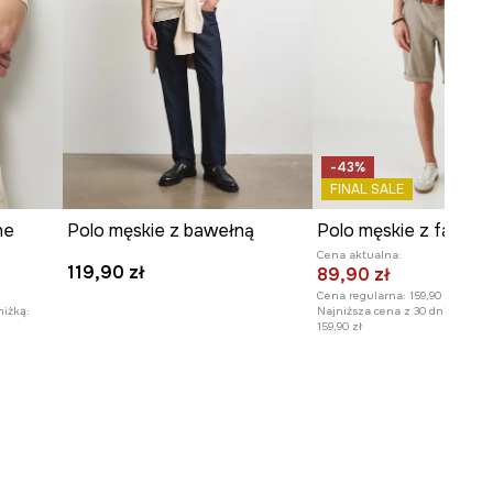
-43%
FINAL SALE
ne
Polo męskie z bawełną
Cena aktualna:
119,90 zł
89,90 zł
Cena regularna:
159,90 zł
niżką:
Najniższa cena z 30 dni przed o
159,90 zł