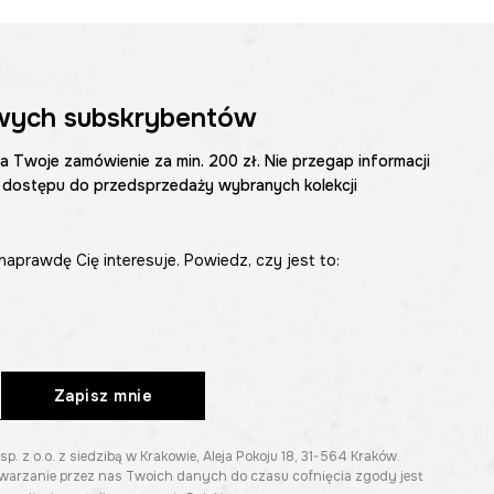
wych subskrybentów
na Twoje zamówienie za min. 200 zł. Nie przegap informacji
 dostępu do przedsprzedaży wybranych kolekcji
naprawdę Cię interesuje. Powiedz, czy jest to:
Zapisz mnie
z o.o. z siedzibą w Krakowie, Aleja Pokoju 18, 31-564 Kraków.
twarzanie przez nas Twoich danych do czasu cofnięcia zgody jest