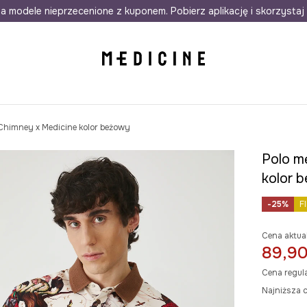
awet w 24h
a modele nieprzecenione z kuponem. Pobierz aplikację i skorzystaj 
Darmowa dostawa do salonów
30 d
o Chimney x Medicine kolor beżowy
Polo mę
kolor 
-25%
F
Cena aktua
89,90
Cena regul
Najniższa c