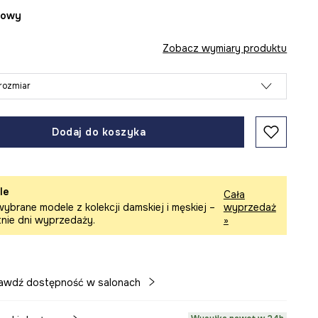
żowy
Zobacz wymiary produktu
rozmiar
Dodaj do koszyka
le
Cała
ybrane modele z kolekcji damskiej i męskiej –
wyprzedaż
tnie dni wyprzedaży.
»
awdź dostępność w salonach