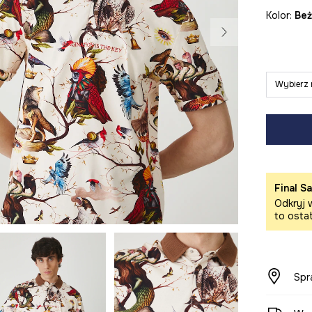
Kolor:
be
Wybierz 
Final Sa
Odkryj w
to osta
Spr