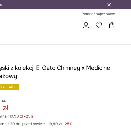
»
ni na zwrot
Pomoc
Znajdź salon
ski z kolekcji El Gato Chimney x Medicine
beżowy
INAL SALE
lna:
 zł
arna:
119,90 zł
-25%
ena z 30 dni przed obniżką:
119,90 zł
 -25%