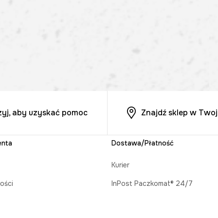
zyj, aby uzyskać pomoc
Znajdź sklep w Twoj
enta
Dostawa/Płatność
Kurier
ości
InPost Paczkomat® 24/7
acji zamówienia
Odbiór w salonie MEDICINE