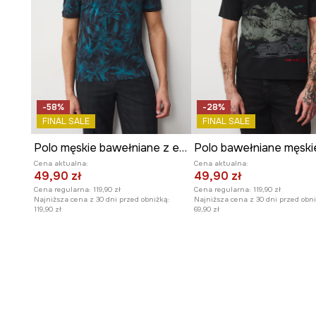
-58%
-28%
FINAL SALE
FINAL SALE
Polo męskie bawełniane z elastanem
Cena aktualna:
Cena aktualna:
49,90 zł
49,90 zł
Cena regularna:
119,90 zł
Cena regularna:
119,90 zł
Najniższa cena z 30 dni przed obniżką:
Najniższa cena z 30 dni przed obni
119,90 zł
69,90 zł