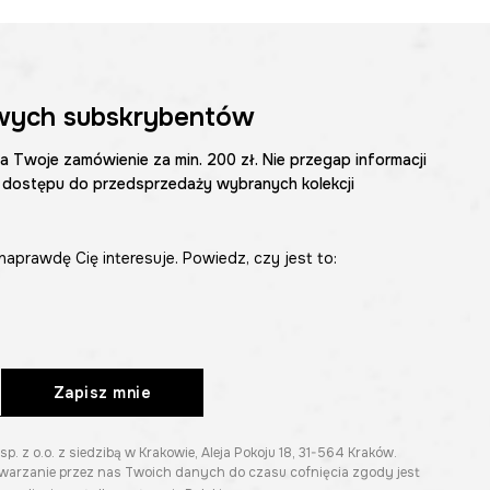
wych subskrybentów
na Twoje zamówienie za min. 200 zł. Nie przegap informacji
 dostępu do przedsprzedaży wybranych kolekcji
naprawdę Cię interesuje. Powiedz, czy jest to:
Zapisz mnie
z o.o. z siedzibą w Krakowie, Aleja Pokoju 18, 31-564 Kraków.
twarzanie przez nas Twoich danych do czasu cofnięcia zgody jest