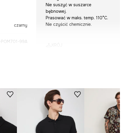
Nie suszyć w suszarce
bębnowej.
Prasować w maks. temp. 110°C.
Nie czyścić chemicznie.
czarny
-POM701-99A
KRÓJ
Krój
:
regular fit