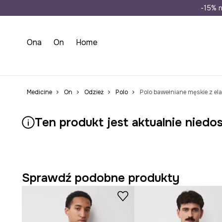
Wysyłka n
-15% n
Ona
On
Home
Medicine
On
Odzież
Polo
Polo bawełniane męskie z e
Ten produkt jest aktualnie niedo
Sprawdź podobne produkty