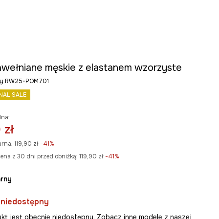
awełniane męskie z elastanem wzorzyste
rny RW25-POM701
INAL SALE
lna:
 zł
arna:
119,90 zł
-41%
ena z 30 dni przed obniżką:
119,90 zł
 -41%
arny
 niedostępny
kt jest obecnie niedostępny. Zobacz inne modele z naszej