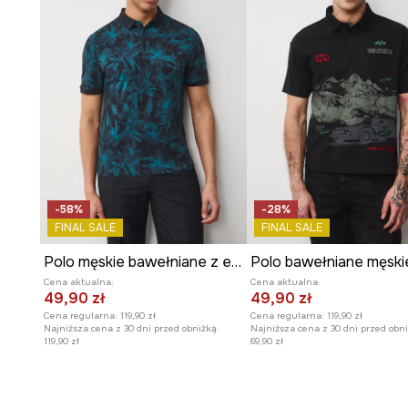
-58%
-28%
FINAL SALE
FINAL SALE
Polo męskie bawełniane z elastanem
Cena aktualna:
Cena aktualna:
49,90 zł
49,90 zł
Cena regularna:
119,90 zł
Cena regularna:
119,90 zł
Najniższa cena z 30 dni przed obniżką:
Najniższa cena z 30 dni przed obni
119,90 zł
69,90 zł