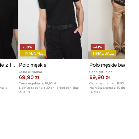
-30%
-41%
FINAL SALE
FINAL SALE
Polo bawełniane męskie z fakturą
Polo męskie
Polo męskie bawełni
Cena aktualna:
Cena aktualna:
69,90 zł
69,90 zł
Cena regularna:
99,90 zł
Cena regularna:
119,90 zł
niżką:
Najniższa cena z 30 dni przed obniżką:
Najniższa cena z 30 dni przed o
99,90 zł
119,90 zł