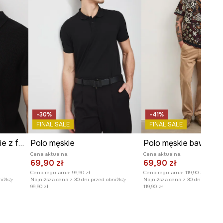
-30%
-41%
FINAL SALE
FINAL SALE
Polo bawełniane męskie z fakturą
Polo męskie
Polo męskie bawełni
Cena aktualna:
Cena aktualna:
69,90 zł
69,90 zł
Cena regularna:
99,90 zł
Cena regularna:
119,90 zł
niżką:
Najniższa cena z 30 dni przed obniżką:
Najniższa cena z 30 dni przed o
99,90 zł
119,90 zł