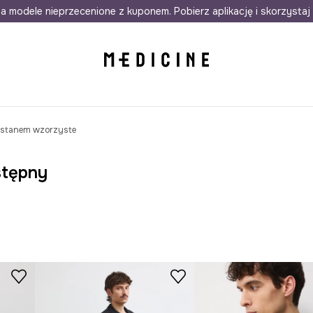
awet w 24h
a modele nieprzecenione z kuponem. Pobierz aplikację i skorzystaj 
Darmowa dostawa do salonów
30 d
lastanem wzorzyste
stępny