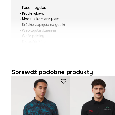
- Fason regular.
- Krótki rękaw.
- Model z kołnierzykiem.
- Krótkie zapięcie na guziki.
- Wzorzysta dzianina.
- Wzór paisley.
- Długość: 72 cm.
- Szerokość w klatce piersiowej: 53,5 cm.
- Wymiary podane dla rozmiaru: M.
Sprawdź podobne produkty