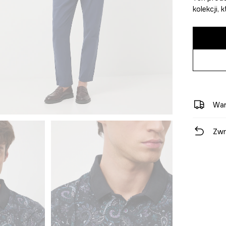
kolekcji,
War
Zwr