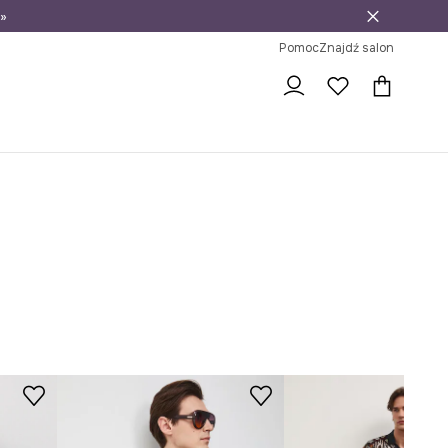
»
ni na zwrot
Pomoc
Znajdź salon