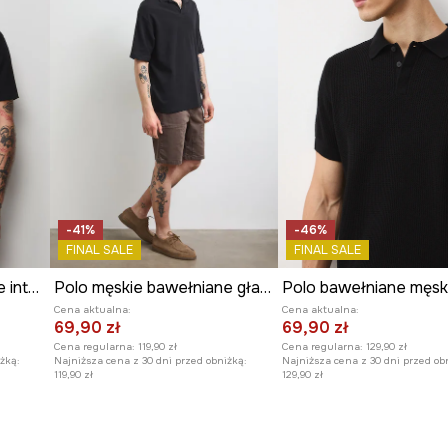
-41%
-46%
FINAL SALE
FINAL SALE
Polo bawełniane męskie interlock z nadrukiem i haftami
Polo męskie bawełniane gładkie
Cena aktualna:
Cena aktualna:
69,90 zł
69,90 zł
Cena regularna:
119,90 zł
Cena regularna:
129,90 zł
żką:
Najniższa cena z 30 dni przed obniżką:
Najniższa cena z 30 dni przed ob
119,90 zł
129,90 zł