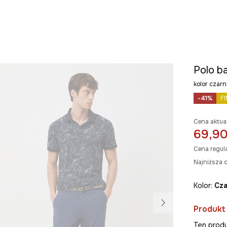
Polo b
kolor cza
-41%
F
Cena aktua
69,90
Cena regul
Najniższa c
Kolor:
cz
Produkt
Ten produ