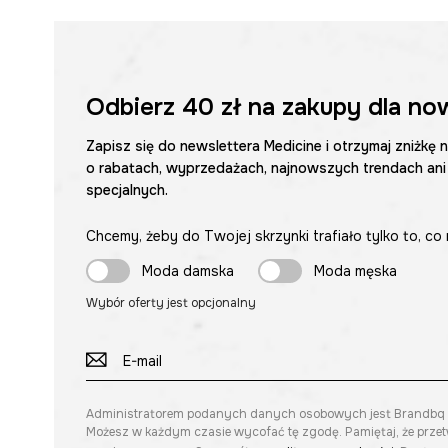
Odbierz
40 zł
na zakupy dla no
Zapisz się do newslettera Medicine i otrzymaj zniżkę 
o rabatach, wyprzedażach, najnowszych trendach ani
specjalnych.
Chcemy, żeby do Twojej skrzynki trafiało tylko to, co 
Moda damska
Moda męska
Wybór oferty jest opcjonalny
Administratorem podanych danych osobowych jest Brandbq sp. 
Możesz w każdym czasie wycofać tę zgodę. Pamiętaj, że prze