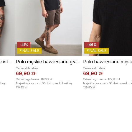
-41%
-46%
FINAL SALE
FINAL SALE
Polo bawełniane męskie interlock z nadrukiem i haftami
Polo męskie bawełniane gładkie
Cena aktualna:
Cena aktualna:
69,90 zł
69,90 zł
Cena regularna:
119,90 zł
Cena regularna:
129,90 zł
żką:
Najniższa cena z 30 dni przed obniżką:
Najniższa cena z 30 dni przed ob
119,90 zł
129,90 zł