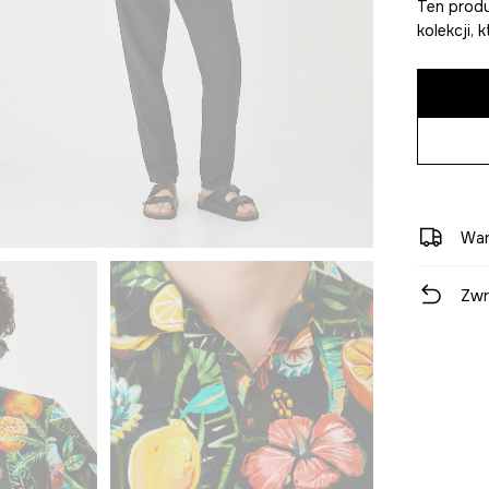
Ten produ
kolekcji,
War
Zwr