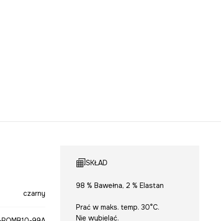
SKŁAD
98 % Bawełna, 2 % Elastan
czarny
Prać w maks. temp. 30°C.
Nie wybielać.
-POMB10-99A