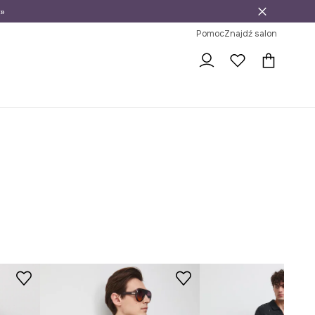
»
ni na zwrot
Pomoc
Znajdź salon