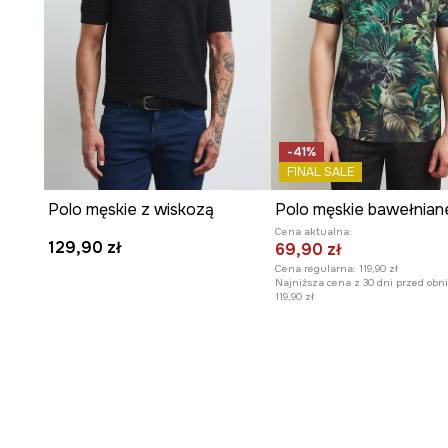
-41%
FINAL SALE
Polo męskie z wiskozą
Cena aktualna:
129,90 zł
69,90 zł
Cena regularna:
119,90 zł
Najniższa cena z 30 dni przed obni
119,90 zł