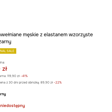
awełniane męskie z elastanem wzorzyste
zarny
INAL SALE
lna:
 zł
arna:
119,90 zł
-41%
ena z 30 dni przed obniżką:
89,90 zł
 -22%
arny
 niedostępny