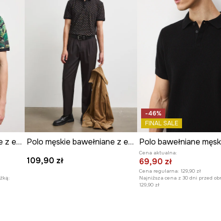
-46%
FINAL SALE
Polo męskie bawełniane z elastanem
Polo męskie bawełniane z elastanem
Cena aktualna:
109,90 zł
69,90 zł
Cena regularna:
129,90 zł
żką:
Najniższa cena z 30 dni przed ob
129,90 zł