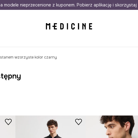
awet w 24h
a modele nieprzecenione z kuponem. Pobierz aplikację i skorzystaj 
Darmowa dostawa do salonów
30 d
lastanem wzorzyste kolor czarny
stępny