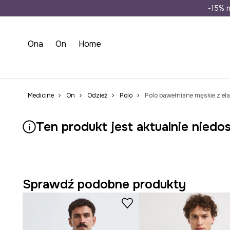
Wysyłka n
-15% n
Ona
On
Home
Medicine
On
Odzież
Polo
Polo bawełniane męskie z e
Ten produkt jest aktualnie niedo
Sprawdź podobne produkty