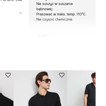
Nie suszyć w suszarce
bębnowej.
Prasować w maks. temp. 110°C.
Nie czyścić chemicznie.
KRÓJ
Dekolt
:
stójka
Krój
:
regular fit