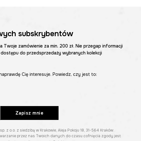
wych subskrybentów
na Twoje zamówienie za min. 200 zł. Nie przegap informacji
 dostępu do przedsprzedaży wybranych kolekcji
naprawdę Cię interesuje. Powiedz, czy jest to:
Zapisz mnie
z o.o. z siedzibą w Krakowie, Aleja Pokoju 18, 31-564 Kraków.
twarzanie przez nas Twoich danych do czasu cofnięcia zgody jest