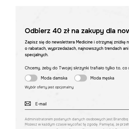
Odbierz
40 zł
na zakupy dla no
Zapisz się do newslettera Medicine i otrzymaj zniżkę 
o rabatach, wyprzedażach, najnowszych trendach ani
specjalnych.
Chcemy, żeby do Twojej skrzynki trafiało tylko to, co 
Moda damska
Moda męska
Wybór oferty jest opcjonalny
Administratorem podanych danych osobowych jest Brandbq sp. 
Możesz w każdym czasie wycofać tę zgodę. Pamiętaj, że prze