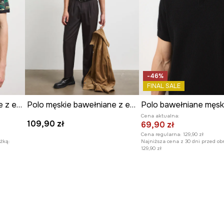
-46%
FINAL SALE
Polo męskie bawełniane z elastanem
Polo męskie bawełniane z elastanem
Cena aktualna:
109,90 zł
69,90 zł
Cena regularna:
129,90 zł
żką:
Najniższa cena z 30 dni przed ob
129,90 zł