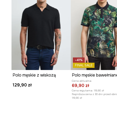
-41%
FINAL SALE
Polo męskie z wiskozą
Cena aktualna:
129,90 zł
69,90 zł
Cena regularna:
119,90 zł
Najniższa cena z 30 dni przed obni
119,90 zł