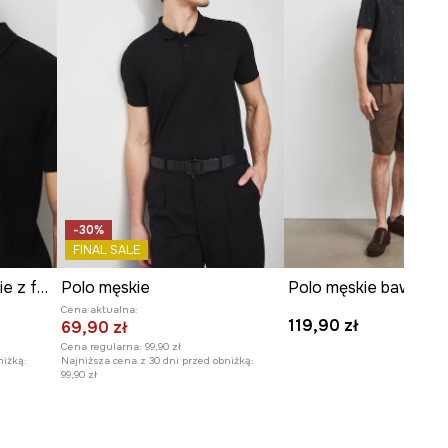
-30%
FINAL SALE
Polo bawełniane męskie z fakturą
Polo męskie
Cena aktualna:
119,90 zł
69,90 zł
Cena regularna:
99,90 zł
niżką:
Najniższa cena z 30 dni przed obniżką:
99,90 zł