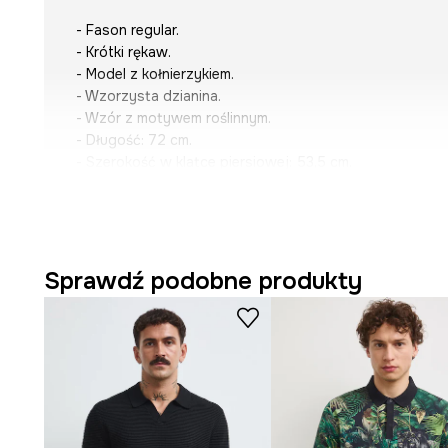
- Fason regular.
- Krótki rękaw.
- Model z kołnierzykiem.
- Wzorzysta dzianina.
- Wzór z motywem roślinnym.
- Długość: 72 cm.
- Szerokość w klatce piersiowej: 53,5 cm.
- Wymiary podane dla rozmiaru: M.
Sprawdź podobne produkty