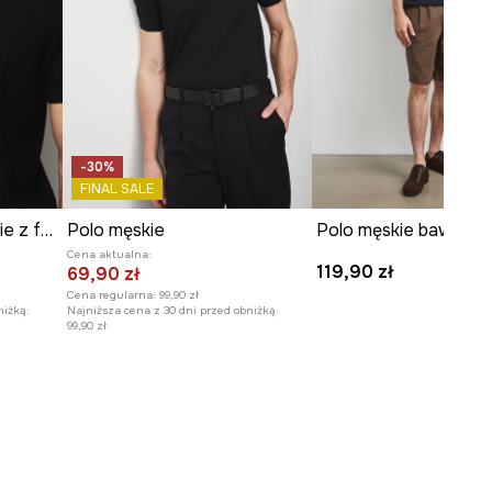
-30%
FINAL SALE
Polo bawełniane męskie z fakturą
Polo męskie
Cena aktualna:
119,90 zł
69,90 zł
Cena regularna:
99,90 zł
niżką:
Najniższa cena z 30 dni przed obniżką:
99,90 zł