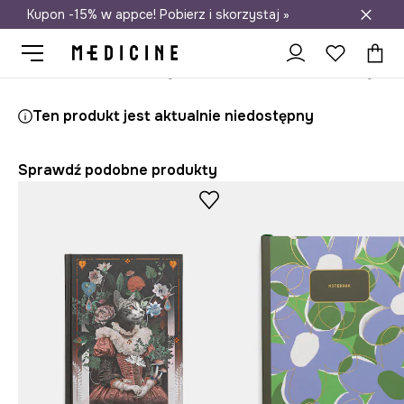
Kupon -15% w appce! Pobierz i skorzystaj »
Darmowa dostawa do salonów
Medicine
Home
Lifestyle i travel
Domowe biuro
Notesy
Ten produkt jest aktualnie niedostępny
Sprawdź podobne produkty