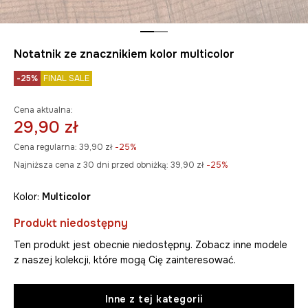
Notatnik ze znacznikiem kolor multicolor
-25%
FINAL SALE
Cena aktualna:
29,90 zł
Cena regularna:
39,90 zł
-25%
Najniższa cena z 30 dni przed obniżką:
39,90 zł
 -25%
Kolor:
multicolor
Produkt niedostępny
Ten produkt jest obecnie niedostępny. Zobacz inne modele
z naszej kolekcji, które mogą Cię zainteresować.
Inne z tej kategorii