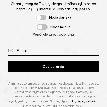
Chcemy, żeby do Twojej skrzynki trafiało tylko to, co
naprawdę Cię interesuje. Powiedz, czy jest to:
Moda damska
Moda męska
Wybór oferty jest opcjonalny
Zapisz mnie
Administratorem podanych danych osobowych jest Brandbq sp.
z o.o. z siedzibą w Krakowie, Aleja Pokoju 18, 31-564 Kraków.
Możesz w każdym czasie wycofać tę zgodę. Pamiętaj, że
przetwarzanie przez nas Twoich danych do czasu cofnięcia
zgody jest zgodne z prawem. Szczegóły w
polityce prywatności
.
Dostawy realizujemy tylko na terenie Polski.