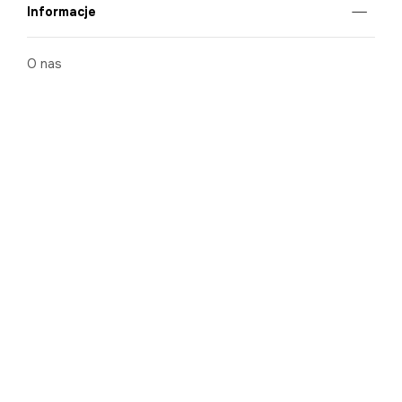
Informacje
O nas
Nasze salony
Aplikacja mobilna
Zasady prezentowania towarów
Projekt Murale
Blog
Cooperation
Zgłaszanie naruszeń (whistleblowing)
Kontakt
Kariera