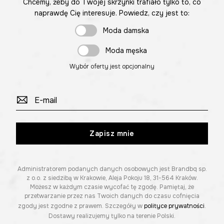
Chcemy, żeby do Twojej skrzynki trafiało tylko to, co
naprawdę Cię interesuje. Powiedz, czy jest to:
Moda damska
Moda męska
Wybór oferty jest opcjonalny
Zapisz mnie
Administratorem podanych danych osobowych jest Brandbq sp.
z o.o. z siedzibą w Krakowie, Aleja Pokoju 18, 31-564 Kraków.
Możesz w każdym czasie wycofać tę zgodę. Pamiętaj, że
przetwarzanie przez nas Twoich danych do czasu cofnięcia
zgody jest zgodne z prawem. Szczegóły w
polityce prywatności
.
Dostawy realizujemy tylko na terenie Polski.