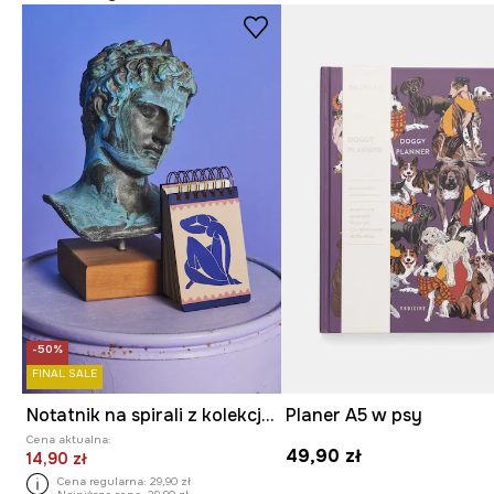
-50%
FINAL SALE
Notatnik na spirali z kolekcji Eviva L'arte
Planer A5 w psy
Cena aktualna:
49,90 zł
14,90 zł
Cena regularna:
29,90 zł