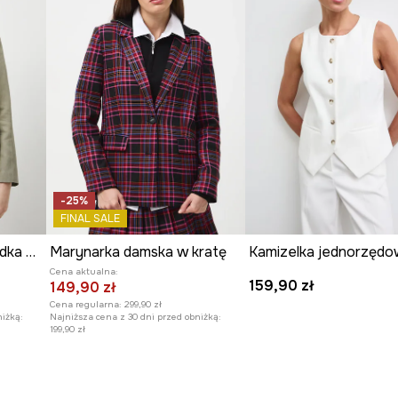
-25%
FINAL SALE
Marynarka damska gładka z lyocellu
Marynarka damska w kratę
Cena aktualna:
159,90 zł
149,90 zł
Cena regularna:
299,90 zł
niżką:
Najniższa cena z 30 dni przed obniżką:
199,90 zł