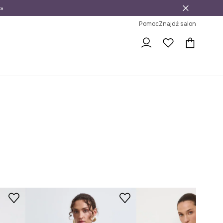
»
ni na zwrot
Pomoc
Znajdź salon