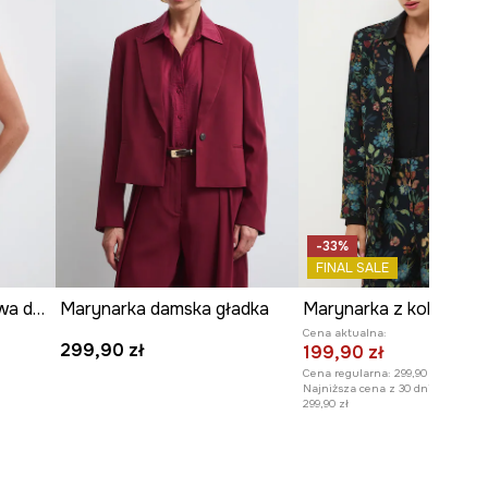
-33%
FINAL SALE
Kamizelka jednorzędowa damska gładka
Marynarka damska gładka
Cena aktualna:
299,90 zł
199,90 zł
Cena regularna:
299,90 zł
Najniższa cena z 30 dni przed obn
299,90 zł