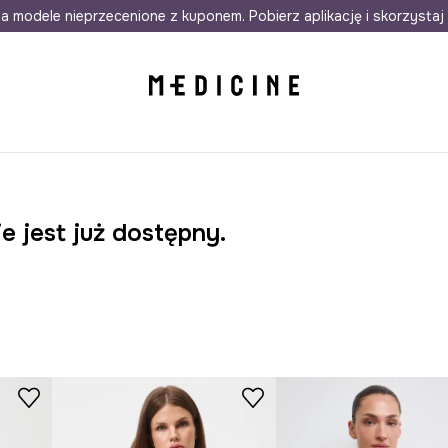
awet w 24h
a modele nieprzecenione z kuponem. Pobierz aplikację i skorzystaj 
Darmowa dostawa do salonów
30 d
e jest już dostępny.