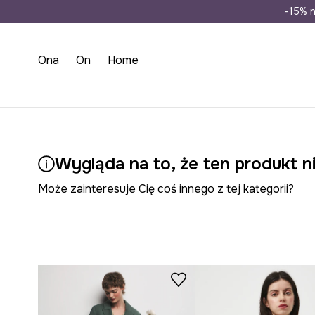
Wysyłka n
-15% n
Ona
On
Home
Wygląda na to, że ten produkt ni
Może zainteresuje Cię coś innego z tej kategorii?