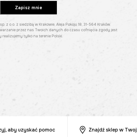
Zapisz mnie
z o.o. z siedzibą w Krakowie, Aleja Pokoju 18, 31-564 Kraków.
twarzanie przez nas Twoich danych do czasu cofnięcia zgody jest
 realizujemy tylko na terenie Polski.
zyj, aby uzyskać pomoc
Znajdź sklep w Twoj