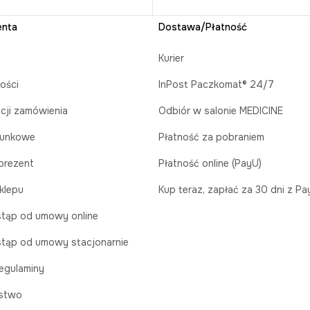
enta
Dostawa/Płatność
Kurier
ości
InPost Paczkomat® 24/7
acji zamówienia
Odbiór w salonie MEDICINE
runkowe
Płatność za pobraniem
prezent
Płatność online (PayU)
klepu
Kup teraz, zapłać za 30 dni z P
tąp od umowy online
tąp od umowy stacjonarnie
egulaminy
stwo