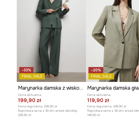
-33%
-20%
FINAL SALE
FINAL SALE
Marynarka damska z wiskozą
Cena aktualna:
Cena aktualna:
199,90 zł
119,90 zł
Cena regularna:
299,90 zł
Cena regularna:
299,90 zł
Najniższa cena z 30 dni przed obniżką:
Najniższa cena z 30 dni przed ob
299,90 zł
149,90 zł