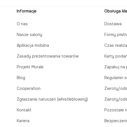
Informacje
Obsługa kli
O nas
Dostawa
Nasze salony
Formy płatn
Aplikacja mobilna
Czas realiz
Zasady prezentowania towarów
Karty poda
Projekt Murale
Zapakuj na 
Blog
Regulamin s
Cooperation
Zwroty/ods
Zgłaszanie naruszeń (whistleblowing)
Zwroty/ods
Kontakt
Pozostałe r
Kariera
Bezpieczeń