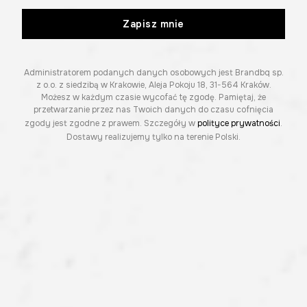
Zapisz mnie
Administratorem podanych danych osobowych jest Brandbq sp.
z o.o. z siedzibą w Krakowie, Aleja Pokoju 18, 31-564 Kraków.
Możesz w każdym czasie wycofać tę zgodę. Pamiętaj, że
przetwarzanie przez nas Twoich danych do czasu cofnięcia
zgody jest zgodne z prawem. Szczegóły w
polityce prywatności
.
Dostawy realizujemy tylko na terenie Polski.