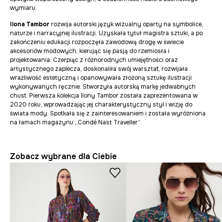
wymiaru.
Ilona Tambor
rozwija autorski język wizualny oparty na symbolice,
naturze i narracyjnej ilustracji. Uzyskała tytuł magistra sztuki, a po
zakończeniu edukacji rozpoczęła zawodową drogę w świecie
akcesoriów modowych, kierując się pasją do rzemiosła i
projektowania. Czerpiąc z różnorodnych umiejętności oraz
artystycznego zaplecza, doskonaliła swój warsztat, rozwijała
wrażliwość estetyczną i opanowywała złożoną sztukę ilustracji
wykonywanych ręcznie. Stworzyła autorską markę jedwabnych
chust. Pierwsza kolekcja Ilony Tambor została zaprezentowana w
2020 roku, wprowadzając jej charakterystyczny styl i wizję do
świata mody. Spotkała się z zainteresowaniem i została wyróżniona
na łamach magazynu „Condé Nast Traveller”.
Zobacz wybrane dla Ciebie