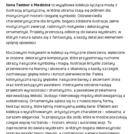
Ilona Tambor x Medicine
to wyjątkowa kolekcja łącząca modę z
ilustracją artystyczną, w której ubrania stają się płótnem dla
mistycznych historii i bogatej symboliki. Odzwierciedla
charakterystyczne dla Artystki, bogato zdobione ilustracje, pełne
mistycznych zwierząt, roślinnych motywów i dekoracyjnej
ornamentyki. Projekty przenoszą odbiorcę do świata wyobraźni, w
którym natura splata się z fantastyką, a każdy detal jest elementem
spójnej opowieści.
Kluczowymi motywami w kolekcji są mityczne stworzenia, wplecione
w złożone, dekoracyjne kompozycje, które przypominają ruchome
obrazy nasycone symboliką i magią. Ilustracje Artystki zostały
przeniesione na tkaniny i akcesoria z dbałością o każdy szczegół,
zachowując głębię koloru i kunszt pierwowzorów. Paleta
kolorystyczna łączy głębokie, nasycone barwy z akcentami złota
oraz kontrastującymi pastelami. Intensywne odcienie nadają
projektom wyrazistości i dramatyzmu, a pastelowe przełamania
wprowadzają lekkość, budując równowagę między ekstrawagancją a
subtelnością. Ornamentyka splata się tu z nowoczesną formą,
tworząc wzory, które tętnią intensywną paletą barw. Efektem jest
kolekcja o wyrafinowanym, artystycznym charakterze – odważna, a
zarazem elegancka. To propozycja dla osób, które w modzie poszukują
czegoś więcej niż trendu – historii, emocji i autorskiej wizji. To
zaproszenie do świata wyobraźni, w którym bogata dekoracyjność
spotyka współczesny design, a codzienność nabiera baśniowego