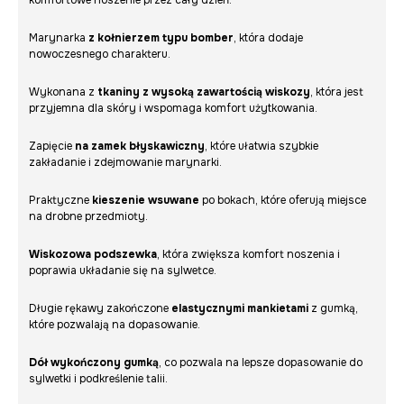
komfortowe noszenie przez cały dzień.
Marynarka
z kołnierzem typu bomber
, która dodaje
nowoczesnego charakteru.
Wykonana z
tkaniny z wysoką zawartością wiskozy
, która jest
przyjemna dla skóry i wspomaga komfort użytkowania.
Zapięcie
na zamek błyskawiczny
, które ułatwia szybkie
zakładanie i zdejmowanie marynarki.
Praktyczne
kieszenie wsuwane
po bokach, które oferują miejsce
na drobne przedmioty.
Wiskozowa podszewka
, która zwiększa komfort noszenia i
poprawia układanie się na sylwetce.
Długie rękawy zakończone
elastycznymi mankietami
z gumką,
które pozwalają na dopasowanie.
Dół wykończony gumką
, co pozwala na lepsze dopasowanie do
sylwetki i podkreślenie talii.