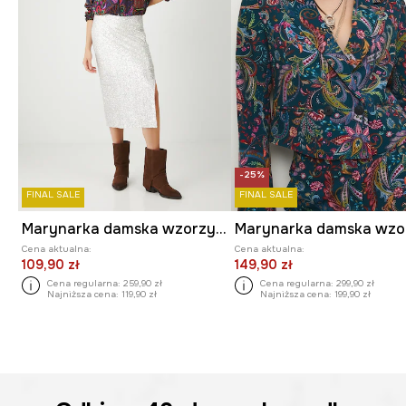
-25%
FINAL SALE
FINAL SALE
Marynarka damska wzorzysta kolor multicolor
Cena aktualna:
Cena aktualna:
109,90 zł
149,90 zł
Cena regularna:
259,90 zł
Cena regularna:
299,90 zł
Najniższa cena:
119,90 zł
Najniższa cena:
199,90 zł