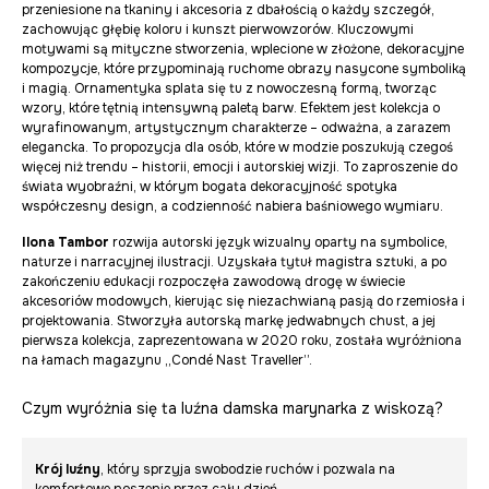
przeniesione na tkaniny i akcesoria z dbałością o każdy szczegół,
zachowując głębię koloru i kunszt pierwowzorów. Kluczowymi
motywami są mityczne stworzenia, wplecione w złożone, dekoracyjne
kompozycje, które przypominają ruchome obrazy nasycone symboliką
i magią. Ornamentyka splata się tu z nowoczesną formą, tworząc
wzory, które tętnią intensywną paletą barw. Efektem jest kolekcja o
wyrafinowanym, artystycznym charakterze – odważna, a zarazem
elegancka. To propozycja dla osób, które w modzie poszukują czegoś
więcej niż trendu – historii, emocji i autorskiej wizji. To zaproszenie do
świata wyobraźni, w którym bogata dekoracyjność spotyka
współczesny design, a codzienność nabiera baśniowego wymiaru.
Ilona Tambor
rozwija autorski język wizualny oparty na symbolice,
naturze i narracyjnej ilustracji. Uzyskała tytuł magistra sztuki, a po
zakończeniu edukacji rozpoczęła zawodową drogę w świecie
akcesoriów modowych, kierując się niezachwianą pasją do rzemiosła i
projektowania. Stworzyła autorską markę jedwabnych chust, a jej
pierwsza kolekcja, zaprezentowana w 2020 roku, została wyróżniona
na łamach magazynu „Condé Nast Traveller”.
Czym wyróżnia się ta luźna damska marynarka z wiskozą?
Krój luźny
, który sprzyja swobodzie ruchów i pozwala na