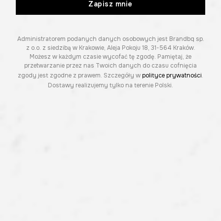
Zapisz mnie
Administratorem podanych danych osobowych jest Brandbq sp.
z o.o. z siedzibą w Krakowie, Aleja Pokoju 18, 31-564 Kraków.
Możesz w każdym czasie wycofać tę zgodę. Pamiętaj, że
przetwarzanie przez nas Twoich danych do czasu cofnięcia
zgody jest zgodne z prawem. Szczegóły w
polityce prywatności
.
Dostawy realizujemy tylko na terenie Polski.