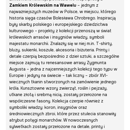
Zamkiem Królewskim na Wawelu
– jednym z
najważniejszych muzeów w Polsce, w miejscu, którego
historia sięga czasów Bolesława Chrobrego. Inspiracją
były skarby polskiego i europejskiego dziedzictwa
kulturowego – projekty z kolekcji przenoszą w świat
królewskich arrasów i insygniów władzy, symboli
majestatu monarchii. Znalazły się w niej m.in. T-shirty,
bluzy, sukienki, koszule, akcesoria i biżuteria. Printy i
detale czerpią bezpośrednio z dzieł sztuki, a szczególne
miejsce zajmują tu renesansowe arrasy Zygmunta
Augusta – jedna z najcenniejszych kolekcji tego typu w
Europie i jedyny na świecie – tak liczny – zbiór XVI-
wiecznych tkanin stworzonych na zamówienie jednego
króla. Kunsztowne wzory zwierząt, roślin i pejzaży,
utkane złotą i srebrną nicią, zostały przełożone na
współczesne fasony. Kolekcja czerpie również z
symboliki władzy: koron, insygniów oraz
średniowiecznych zbroi, które przez stulecia stanowiły
atrybut potęgi monarchów. W nowoczesnych
sylwetkach zostały przełożone na detale, printy i