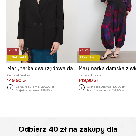
-50%
-25%
FINAL SALE
FINAL SALE
Marynarka dwurzędowa damska
Cena aktualna:
Cena aktualna:
149,90 zł
149,90 zł
Cena regularna:
299,90 zł
Cena regularna:
199,90 zł
Najniższa cena:
299,90 zł
Najniższa cena:
199,90 zł
Odbierz
40 zł
na zakupy dla