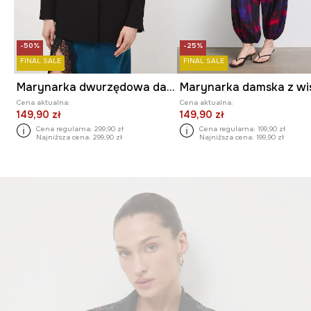
-50%
-25%
FINAL SALE
FINAL SALE
Marynarka dwurzędowa damska
Cena aktualna:
Cena aktualna:
149,90 zł
149,90 zł
Cena regularna:
299,90 zł
Cena regularna:
199,90 zł
Najniższa cena:
299,90 zł
Najniższa cena:
199,90 zł