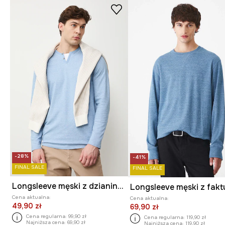
-28%
-41%
FINAL SALE
FINAL SALE
Longsleeve męski z dzianiny strukturalnej z elastanem
Cena aktualna:
Cena aktualna:
49,90 zł
69,90 zł
Cena regularna:
99,90 zł
Cena regularna:
119,90 zł
Najniższa cena:
69,90 zł
Najniższa cena:
119,90 zł