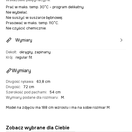
Wskazówki pielęgnacyjne
:
Prać w maks. temp. 30°C – program delikatny.
Nie wybielać.
Nie suszyć w suszarce bębnowej.
Prasować w maks. temp. 110°C.
Nie czyścić chemicznie.
Wymiary
Dekolt
:
okrągły, zapinany
Krój
:
regular fit
Wymiary
Długość rękawa
:
63,8 cm
Długość
:
72 cm
Szerokość pod pachami
:
54 cm
Wymiary podane dla rozmiaru
:
M.
Model na zdjęciu ma 188 cm wzrostu i ma na sobie rozmiar M.
Zobacz wybrane dla Ciebie