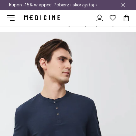
Kupon -15% w appce! Pobierz i skorzystaj »
Darmowa dostawa do salonów
Medicine
On
Odzież
Bluzy
Longsleevy
Longsleeve męski