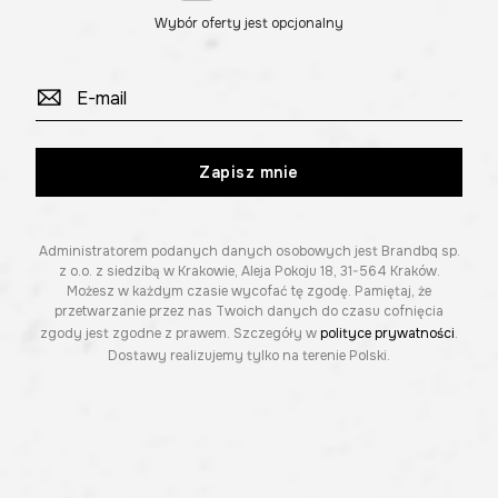
Wybór oferty jest opcjonalny
Zapisz mnie
Administratorem podanych danych osobowych jest Brandbq sp.
z o.o. z siedzibą w Krakowie, Aleja Pokoju 18, 31-564 Kraków.
Możesz w każdym czasie wycofać tę zgodę. Pamiętaj, że
przetwarzanie przez nas Twoich danych do czasu cofnięcia
zgody jest zgodne z prawem. Szczegóły w
polityce prywatności
.
Dostawy realizujemy tylko na terenie Polski.