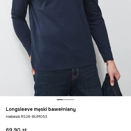
Longsleeve męski bawełniany
niebieski RS26-BUM053
69,90 zł