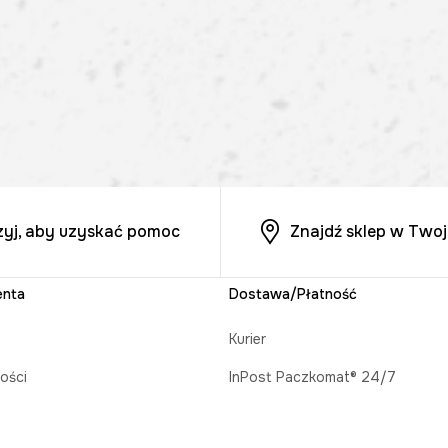
zyj, aby uzyskać pomoc
Znajdź sklep w Twoj
enta
Dostawa/Płatność
Kurier
ości
InPost Paczkomat® 24/7
acji zamówienia
Odbiór w salonie MEDICINE