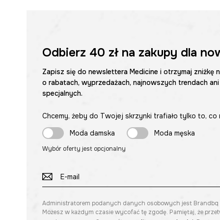
Odbierz
40 zł
na zakupy dla no
Zapisz się do newslettera Medicine i otrzymaj zniżkę 
o rabatach, wyprzedażach, najnowszych trendach ani
specjalnych.
Chcemy, żeby do Twojej skrzynki trafiało tylko to, co 
Moda damska
Moda męska
Wybór oferty jest opcjonalny
Administratorem podanych danych osobowych jest Brandbq sp. 
Możesz w każdym czasie wycofać tę zgodę. Pamiętaj, że prze