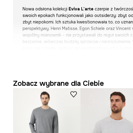
Nowa odsłona kolekcji
Eviva L’arte
czerpie z twórczoś
swoich epokach funkcjonowali jako outsiderzy: zbyt od
zbyt niepokorni. Ich sztuka kwestionowała to, co uzna
perspektywy. Henri Matisse, Egon Schiele oraz Vincent 
wspólny mianownik – nie przystawali do reguł swoich cz
bezcenne, wówczas budziły sprzeciw i niezrozumienie. W
łączy się z modą, nadając jej awangardowy styl. Luźn
swobodna sylwetka i artystyczny „chaos” tworzą styliz
zasad i pozwalają wyrażać siebie. Wzory na tkaninach 
malarstwa i szkiców, pełnych dynamicznych linii, odwa
intensywnego emocjonalnego ładunku. Obok ubrań pojaw
dodatki do wnętrz, dzięki którym sztuka przenika nie tyl
Zobacz wybrane dla Ciebie
przestrzeń domową, tworząc stylistyczną oazę.
Eviva L’arte
powstała z potrzeby pokazywania emocji, 
utartych schematach. To zaproszenie do wyrażania sieb
na to, co dookoła i tworzenia własnych kreacji poza k
Wzór przedstawia kolaż inspirowany twórczością Egon