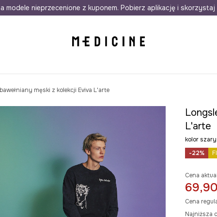
awet w 24h
a modele nieprzecenione z kuponem. Pobierz aplikację i skorzystaj 
Darmowa dostawa do salonów
30 d
bawełniany męski z kolekcji Eviva L'arte
Longsl
L'arte
kolor sza
-22%
F
Cena aktua
69,90
Cena regul
Najniższa c