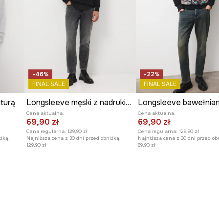
-46%
-22%
FINAL SALE
FINAL SALE
turą
Longsleeve męski z nadrukiem
Cena aktualna:
Cena aktualna:
69,90 zł
69,90 zł
Cena regularna:
129,90 zł
Cena regularna:
129,90 zł
żką:
Najniższa cena z 30 dni przed obniżką:
Najniższa cena z 30 dni przed ob
129,90 zł
89,90 zł