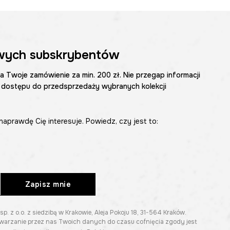
wych subskrybentów
na Twoje zamówienie za min. 200 zł. Nie przegap informacji
 dostępu do przedsprzedaży wybranych kolekcji
naprawdę Cię interesuje. Powiedz, czy jest to:
Zapisz mnie
z o.o. z siedzibą w Krakowie, Aleja Pokoju 18, 31-564 Kraków.
twarzanie przez nas Twoich danych do czasu cofnięcia zgody jest