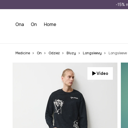
Wysyłka n
-15% n
Ona
On
Home
Medicine
On
Odzież
Bluzy
Longsleevy
Longsleeve 
Video