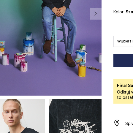
Kolor:
sz
Wybierz 
Final Sa
Odkryj w
to osta
Spr