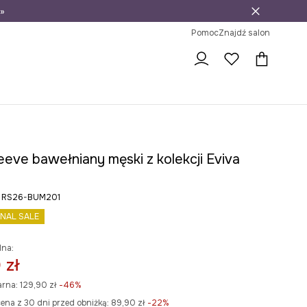
»
ni na zwrot
Pomoc
Znajdź salon
eeve bawełniany męski z kolekcji Eviva
ry RS26-BUM201
INAL SALE
lna:
 zł
arna:
129,90 zł
-46%
ena z 30 dni przed obniżką:
89,90 zł
 -22%