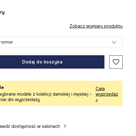
ary
Zobacz wymiary produktu
rozmiar
Dodaj do koszyka
le
Cała
ybrane modele z kolekcji damskiej i męskiej –
wyprzedaż
tnie dni wyprzedaży.
»
awdź dostępność w salonach