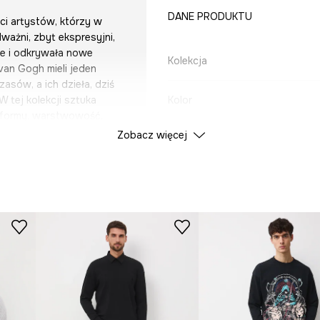
DANE PRODUKTU
ci artystów, którzy w
ważni, zbyt ekspresyjni,
ne i odkrywała nowe
Kolekcja
van Gogh mieli jeden
asów, a ich dzieła, dziś
 tej kolekcji sztuka
Kolor
e formy, warstwowość,
acje, które nie narzucają
Zobacz więcej
ID Produktu
RS26
czerpią z ekspresyjnego
żnych kontrastów i
iają się akcesoria i
Producent
ko garderobę, ale i
które nie mieszczą się w
ie, odwagi, otwartości
onwencją.
a Schielego.