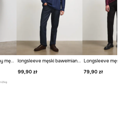
Longsleeve bawełniany męski z nadrukiem
longsleeve męski bawełniany gładki interlock
99,90 zł
79,90 zł
niżką: