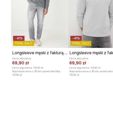
- Fason regular.
- Długi rękaw.
- Obniżona linia ramion.
- Rękawy wykończone ściągaczem.
- Okrągły, prążkowany dekolt.
- Model z nadrukiem.
-41%
-41%
- Dzianina z efektem sprania.
FINAL SALE
FINAL SALE
- Długość rękawa(mierzona od dekoltu): 83,7 cm.
- Długość: 76 cm.
Longsleeve męski z fakturą kolor szary
Longsleeve męski z fak
- Szerokość w klatce piersiowej: 57
Cena aktualna:
Cena aktualna:
- Wymiary podane dla rozmiaru: M.
69,90 zł
69,90 zł
Cena regularna:
119,90 zł
Cena regularna:
119,90 zł
Najniższa cena z 30 dni przed obniżką:
Najniższa cena z 30 dni przed obni
119,90 zł
119,90 zł