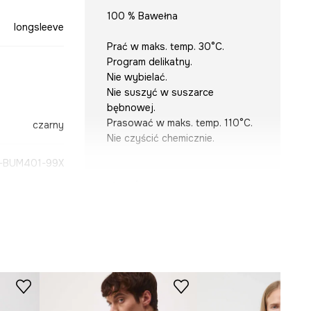
100 % Bawełna
longsleeve
Prać w maks. temp. 30°C.
Program delikatny.
Nie wybielać.
Nie suszyć w suszarce
bębnowej.
Prasować w maks. temp. 110°C.
czarny
Nie czyścić chemicznie.
-BUM401-99X
KRÓJ
Dekolt
:
okrągły
Krój
:
relaxed fit
WYMIARY