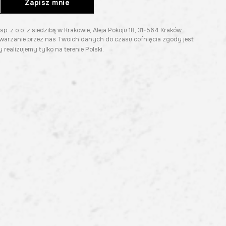
Zapisz mnie
z o.o. z siedzibą w Krakowie, Aleja Pokoju 18, 31-564 Kraków.
twarzanie przez nas Twoich danych do czasu cofnięcia zgody jest
 realizujemy tylko na terenie Polski.