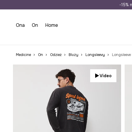
Wysyłka n
-15% n
Ona
On
Home
Medicine
On
Odzież
Bluzy
Longsleevy
Longsleeve
Video