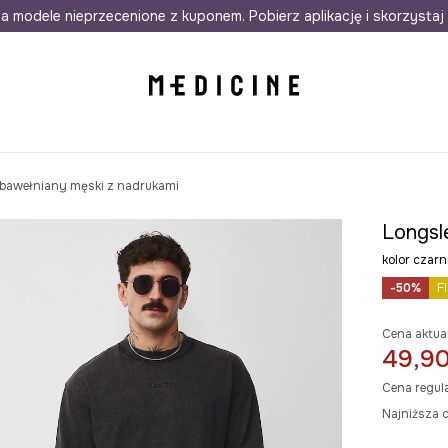
awet w 24h
a modele nieprzecenione z kuponem. Pobierz aplikację i skorzystaj 
Darmowa dostawa do salonów
30 d
 bawełniany męski z nadrukami
Longsl
kolor cza
-50%
F
Cena aktua
49,90
Cena regul
Najniższa c