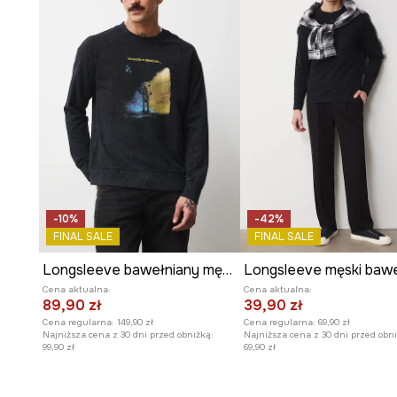
-10%
-42%
FINAL SALE
FINAL SALE
Longsleeve bawełniany męski z kolekcji Harry Potter
Cena aktualna:
Cena aktualna:
89,90 zł
39,90 zł
Cena regularna:
149,90 zł
Cena regularna:
69,90 zł
Najniższa cena z 30 dni przed obniżką:
Najniższa cena z 30 dni przed obni
99,90 zł
69,90 zł