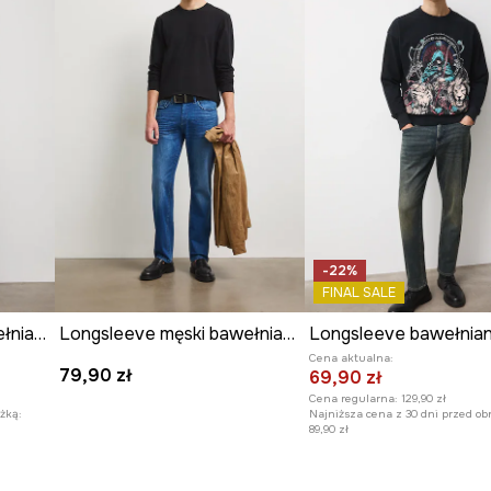
-22%
FINAL SALE
Longsleeve męski bawełniany
Longsleeve męski bawełniany z elastanem gładki
Cena aktualna:
79,90 zł
69,90 zł
Cena regularna:
129,90 zł
żką:
Najniższa cena z 30 dni przed ob
89,90 zł