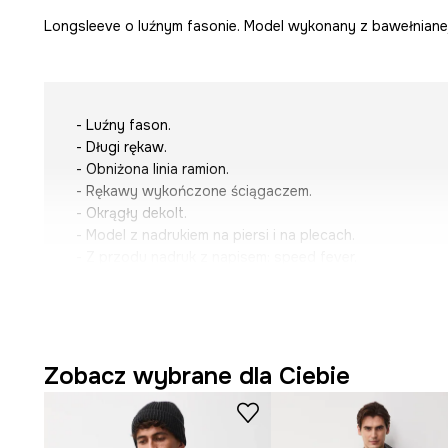
Longsleeve o luźnym fasonie. Model wykonany z bawełnianej
- Luźny fason.
- Długi rękaw.
- Obniżona linia ramion.
- Rękawy wykończone ściągaczem.
- Okrągły dekolt.
- Model z nadrukiem na piersi i na plecach.
- Z przodu nadruk z napisem:
speed fever.
- Dzianina z efektem sprania.
- Długość rękawa(mierzona od dekoltu): 81,2 cm.
- Długość: 76 cm.
- Szerokość w klatce piersiowej: 56 cm.
- Wymiary podane dla rozmiaru: M.
Zobacz wybrane dla Ciebie