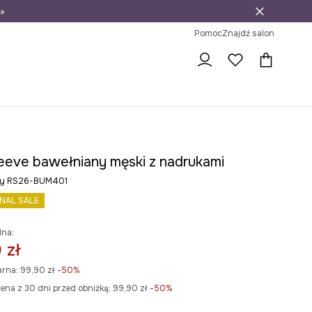
»
ni na zwrot
Pomoc
Znajdź salon
eeve bawełniany męski z nadrukami
rny RS26-BUM401
INAL SALE
lna:
 zł
arna:
99,90 zł
-50%
ena z 30 dni przed obniżką:
99,90 zł
 -50%