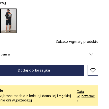
arny
Zobacz wymiary produktu
rozmiar
Dodaj do koszyka
le
Cała
ybrane modele z kolekcji damskiej i męskiej –
wyprzedaż
tnie dni wyprzedaży.
»