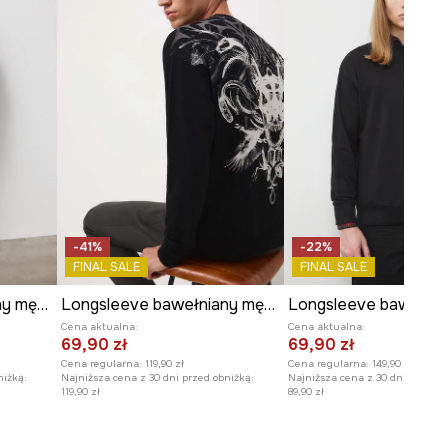
Model na zdjęciu ma 188 cm
wzrostu i ma na sobie rozmiar M.
Zobacz wymiary produktu
-41%
-22%
FINAL SALE
FINAL SALE
Longsleeve bawełniany męski z nadrukiem
Longsleeve bawełniany męski z nadrukiem
Cena aktualna:
Cena aktualna:
69,90 zł
69,90 zł
Cena regularna:
119,90 zł
Cena regularna:
149,90 zł
niżką:
Najniższa cena z 30 dni przed obniżką:
Najniższa cena z 30 dni przed o
119,90 zł
89,90 zł