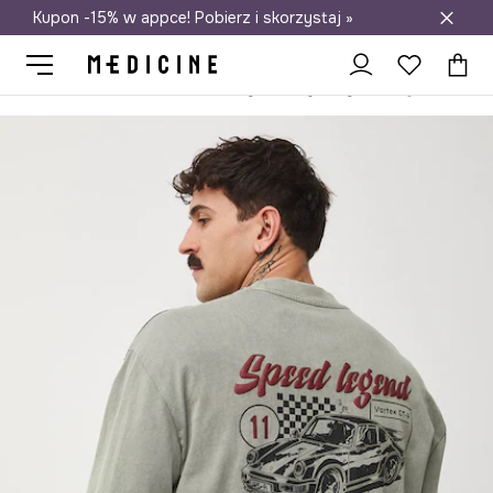
Kupon -15% w appce! Pobierz i skorzystaj »
Darmowa dostawa do salonów
Medicine
On
Odzież
Bluzy
Longsleevy