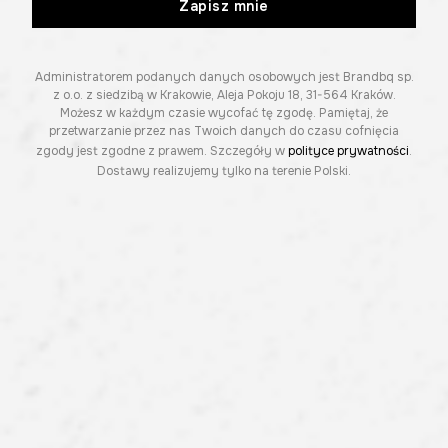
Zapisz mnie
Administratorem podanych danych osobowych jest Brandbq sp.
z o.o. z siedzibą w Krakowie, Aleja Pokoju 18, 31-564 Kraków.
Możesz w każdym czasie wycofać tę zgodę. Pamiętaj, że
przetwarzanie przez nas Twoich danych do czasu cofnięcia
zgody jest zgodne z prawem. Szczegóły w
polityce prywatności
.
Dostawy realizujemy tylko na terenie Polski.