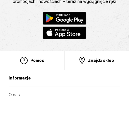
promocjach i nowościach – teraz na wyciągnięcie ręki.
Pomoc
Znajdź sklep
Informacje
O nas
Nasze salony
Aplikacja mobilna
Zasady prezentowania towarów