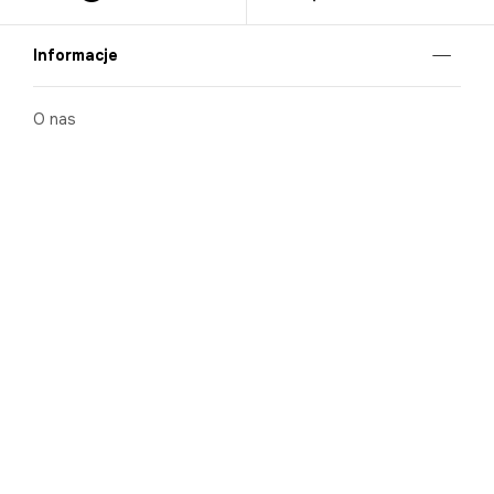
Informacje
O nas
Nasze salony
Aplikacja mobilna
Zasady prezentowania towarów
Projekt Murale
Blog
Cooperation
Zgłaszanie naruszeń (whistleblowing)
Kontakt