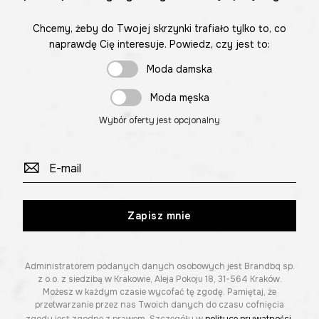
Chcemy, żeby do Twojej skrzynki trafiało tylko to, co
naprawdę Cię interesuje. Powiedz, czy jest to:
Moda damska
Moda męska
Wybór oferty jest opcjonalny
Zapisz mnie
Administratorem podanych danych osobowych jest Brandbq sp.
z o.o. z siedzibą w Krakowie, Aleja Pokoju 18, 31-564 Kraków.
Możesz w każdym czasie wycofać tę zgodę. Pamiętaj, że
przetwarzanie przez nas Twoich danych do czasu cofnięcia