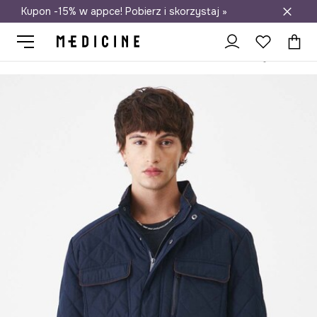
Kupon -15% w appce! Pobierz i skorzystaj »
Darmowa dostawa do salonów
Medicine
On
Odzież
Kurtki i płaszcze
Kurtki długie