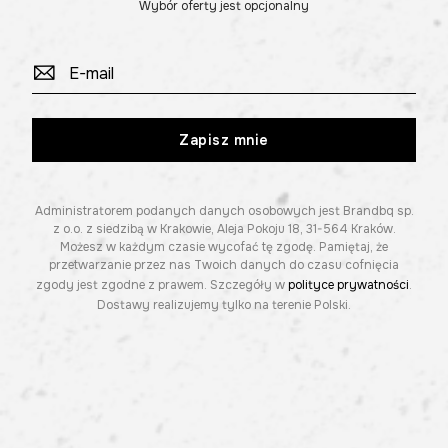
Wybór oferty jest opcjonalny
Zapisz mnie
Administratorem podanych danych osobowych jest Brandbq sp.
z o.o. z siedzibą w Krakowie, Aleja Pokoju 18, 31-564 Kraków.
Możesz w każdym czasie wycofać tę zgodę. Pamiętaj, że
przetwarzanie przez nas Twoich danych do czasu cofnięcia
zgody jest zgodne z prawem. Szczegóły w
polityce prywatności
.
Dostawy realizujemy tylko na terenie Polski.