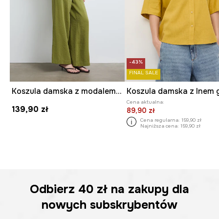
-43%
FINAL SALE
Koszula damska z modalem gładka
Cena aktualna:
139,90 zł
89,90 zł
Cena regularna:
159,90 zł
Najniższa cena:
159,90 zł
Odbierz
40 zł
na zakupy dla
nowych subskrybentów