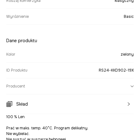
Rodzaj kołnierzyka
klasyczny
Wyróżnienie
Basic
Dane produktu
Kolor
zielony
ID Produktu
RS24-KKD902-19X
Producent
Skład
100 % Len
Prać w maks. temp. 40°C. Program delikatny.
Nie wybielać.
Nie suszyć w suszarce bębnowej.