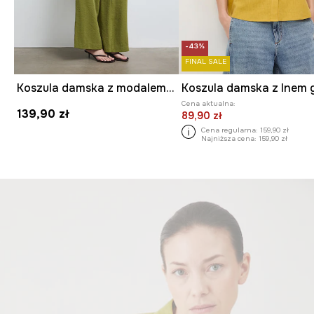
-43%
FINAL SALE
Koszula damska z modalem gładka
Cena aktualna:
139,90 zł
89,90 zł
Cena regularna:
159,90 zł
Najniższa cena:
159,90 zł