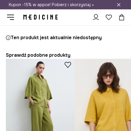
Kupon -15% w appce! Pobierz i skorzystaj »
Darmowa dostawa do salonów
Medicine
Ona
Odzież
Koszule i bluzki
Koszule
Ten produkt jest aktualnie niedostępny
Sprawdź podobne produkty