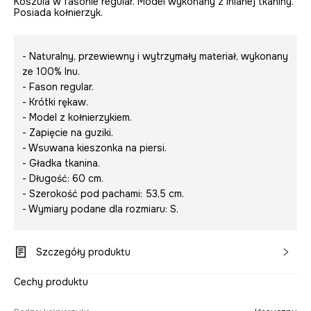
Koszula w fasonie regular. Model wykonany z lnianej tkaniny.
Posiada kołnierzyk.
- Naturalny, przewiewny i wytrzymały materiał, wykonany
ze 100% lnu.
- Fason regular.
- Krótki rękaw.
- Model z kołnierzykiem.
- Zapięcie na guziki.
- Wsuwana kieszonka na piersi.
- Gładka tkanina.
- Długość: 60 cm.
- Szerokość pod pachami: 53,5 cm.
- Wymiary podane dla rozmiaru: S.
Szczegóły produktu
Cechy produktu