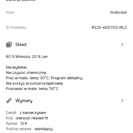
Kolor
multicolor
ID Produktu
RS25-KDD703-MLC
Skład
80 % Wiskoza, 20 % Len
Nie wybielać.
Nie czyścić chemicznie.
Prać w maks. temp. 30°C. Program delikatny.
Nie suszyć w suszarce bębnowej.
Prasować w maks. temp. 110°C.
Wymiary
Dekolt
:
z kołnierzykiem
Krój
:
oversize, relaxed fit
Rękaw
:
3/4
Rodzaj rękawa
:
opadający