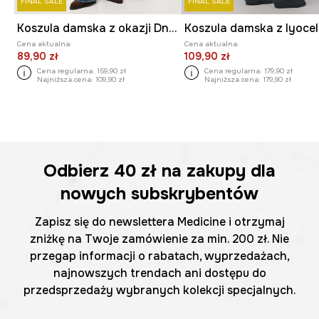
FINAL SALE
FINAL SALE
Koszula damska z okazji Dnia Kota
Cena aktualna:
Cena aktualna:
89,90 zł
109,90 zł
Cena regularna:
159,90 zł
Cena regularna:
179,90 zł
Najniższa cena:
109,90 zł
Najniższa cena:
179,90 zł
Odbierz
40 zł
na zakupy dla
nowych subskrybentów
Zapisz się do newslettera Medicine i otrzymaj
zniżkę na Twoje zamówienie za min. 200 zł. Nie
przegap informacji o rabatach, wyprzedażach,
najnowszych trendach ani dostępu do
przedsprzedaży wybranych kolekcji specjalnych.