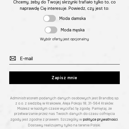
Chcemy, żeby do Twojej skrzynki trafiało tylko to, co
naprawdę Cię interesuje. Powiedz, czy jest to:
Moda damska
Moda męska
Wybór oferty jest opcjonalny
Zapisz mnie
Administratorem podanych danych osobowych jest Brandbq sp.
z o.o. z siedzibą w Krakowie, Aleja Pokoju 18, 31-564 Kraków.
Możesz w każdym czasie wycofać tę zgodę. Pamiętaj, że
przetwarzanie przez nas Twoich danych do czasu cofnięcia
zgody jest zgodne z prawem. Szczegóły w
polityce prywatności
.
Dostawy realizujemy tylko na terenie Polski.