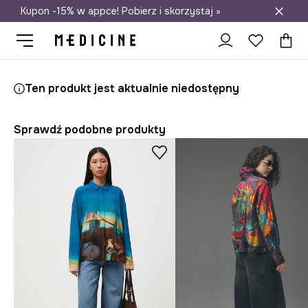
Kupon -15% w appce! Pobierz i skorzystaj »
Darmowa dostawa do salonów
Medicine
Ona
Odzież
Koszule i bluzki
Koszule
Ten produkt jest aktualnie niedostępny
Sprawdź podobne produkty