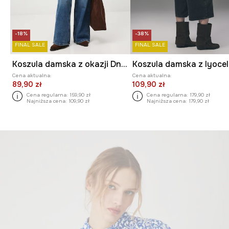
-18%
-38%
FINAL SALE
FINAL SALE
Koszula damska z okazji Dnia Kota
Cena aktualna:
Cena aktualna:
89,90 zł
109,90 zł
Cena regularna:
159,90 zł
Cena regularna:
179,90 zł
Najniższa cena:
109,90 zł
Najniższa cena:
179,90 zł