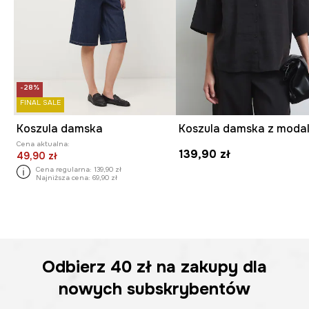
-28%
FINAL SALE
Koszula damska
Cena aktualna:
139,90 zł
49,90 zł
Cena regularna:
139,90 zł
Najniższa cena:
69,90 zł
Odbierz
40 zł
na zakupy dla
nowych subskrybentów