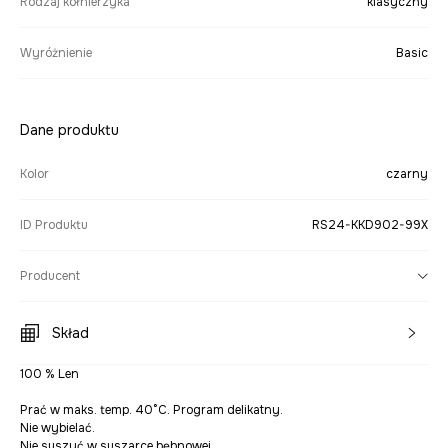
Rodzaj kołnierzyka
klasyczny
Wyróżnienie
Basic
Dane produktu
Kolor
czarny
ID Produktu
RS24-KKD902-99X
Producent
Skład
100 % Len
Prać w maks. temp. 40°C. Program delikatny.
Nie wybielać.
Nie suszyć w suszarce bębnowej.