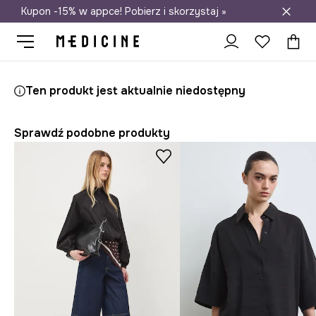
Kupon -15% w appce! Pobierz i skorzystaj »
Darmowa dostawa do salonów
Medicine
Ona
Odzież
Koszule i bluzki
Koszule
Ten produkt jest aktualnie niedostępny
Sprawdź podobne produkty