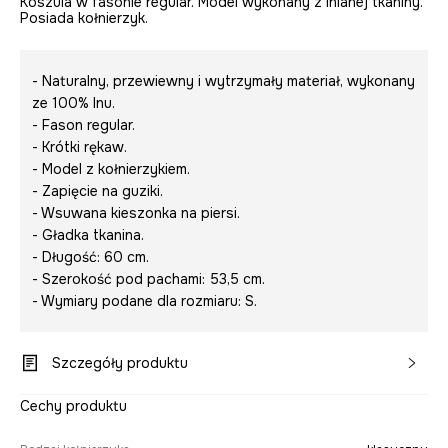
Koszula w fasonie regular. Model wykonany z lnianej tkaniny.
Posiada kołnierzyk.
- Naturalny, przewiewny i wytrzymały materiał, wykonany
ze 100% lnu.
- Fason regular.
- Krótki rękaw.
- Model z kołnierzykiem.
- Zapięcie na guziki.
- Wsuwana kieszonka na piersi.
- Gładka tkanina.
- Długość: 60 cm.
- Szerokość pod pachami: 53,5 cm.
- Wymiary podane dla rozmiaru: S.
Szczegóły produktu
Cechy produktu