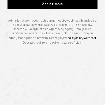
Zapisz mnie
Administratorem podanych danych osobowych jest Brandbq sp.
z o.o. z siedzibą w Krakowie, Aleja Pokoju 18, 31-564 Kraków.
Możesz w każdym czasie wycofać tę zgodę. Pamiętaj, że
przetwarzanie przez nas Twoich danych do czasu cofnięcia
zgody jest zgodne z prawem. Szczegóły w
polityce prywatności
.
Dostawy realizujemy tylko na terenie Polski.