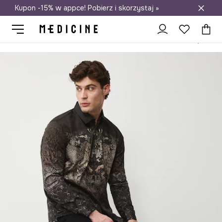
Kupon -15% w appce! Pobierz i skorzystaj »
Darmowa dostawa do salonów
Medicine
On
Odzież
Koszule