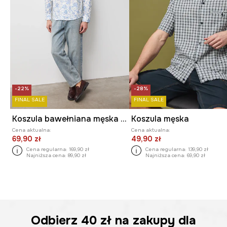
-22%
-28%
FINAL SALE
FINAL SALE
Koszula bawełniana męska z kołnierzykiem klasycznym wzorzysta
Koszula męska
Cena aktualna:
Cena aktualna:
69,90 zł
49,90 zł
Cena regularna:
169,90 zł
Cena regularna:
139,90 zł
Najniższa cena:
89,90 zł
Najniższa cena:
69,90 zł
Odbierz
40 zł
na zakupy dla