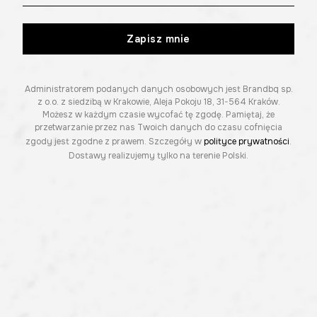
Zapisz mnie
Administratorem podanych danych osobowych jest Brandbq sp.
z o.o. z siedzibą w Krakowie, Aleja Pokoju 18, 31-564 Kraków.
Możesz w każdym czasie wycofać tę zgodę. Pamiętaj, że
przetwarzanie przez nas Twoich danych do czasu cofnięcia
zgody jest zgodne z prawem. Szczegóły w
polityce prywatności
.
Dostawy realizujemy tylko na terenie Polski.