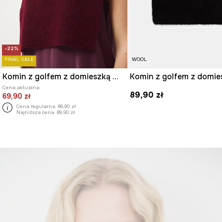
-22%
FINAL SALE
WOOL
Komin z golfem z domieszką wełny
Cena aktualna:
89,90 zł
69,90 zł
Cena regularna:
89,90 zł
Najniższa cena:
89,90 zł