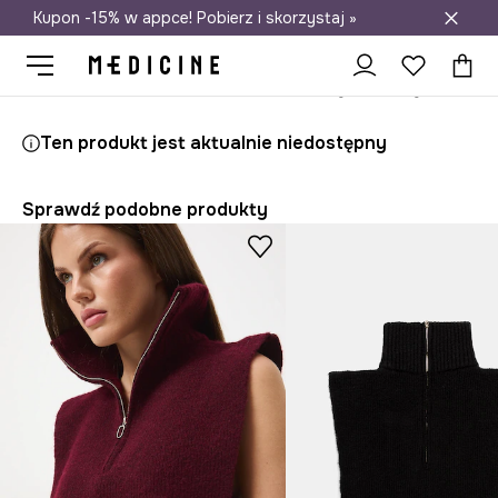
Kupon -15% w appce! Pobierz i skorzystaj »
Darmowa dostawa do salonów
Medicine
Ona
Akcesoria
Szaliki i chusty
Kominy
Komin 
Ten produkt jest aktualnie niedostępny
Sprawdź podobne produkty