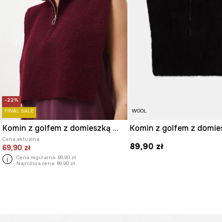
-22%
FINAL SALE
WOOL
Komin z golfem z domieszką wełny
Cena aktualna:
89,90 zł
69,90 zł
Cena regularna:
89,90 zł
Najniższa cena:
89,90 zł