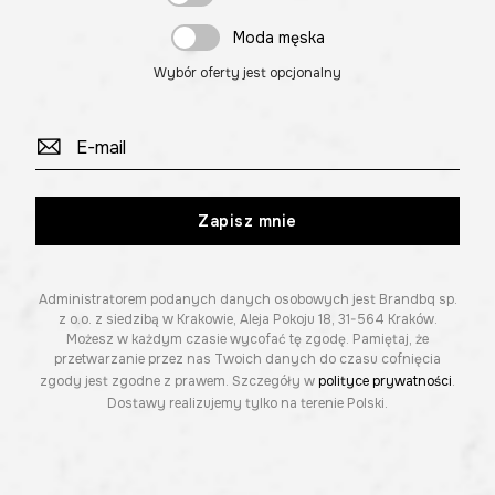
Moda męska
Wybór oferty jest opcjonalny
Zapisz mnie
Administratorem podanych danych osobowych jest Brandbq sp.
z o.o. z siedzibą w Krakowie, Aleja Pokoju 18, 31-564 Kraków.
Możesz w każdym czasie wycofać tę zgodę. Pamiętaj, że
przetwarzanie przez nas Twoich danych do czasu cofnięcia
zgody jest zgodne z prawem. Szczegóły w
polityce prywatności
.
Dostawy realizujemy tylko na terenie Polski.