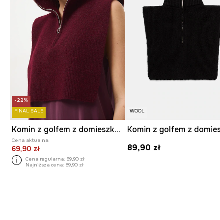
-22%
FINAL SALE
WOOL
Komin z golfem z domieszką wełny
Cena aktualna:
89,90 zł
69,90 zł
Cena regularna:
89,90 zł
Najniższa cena:
89,90 zł