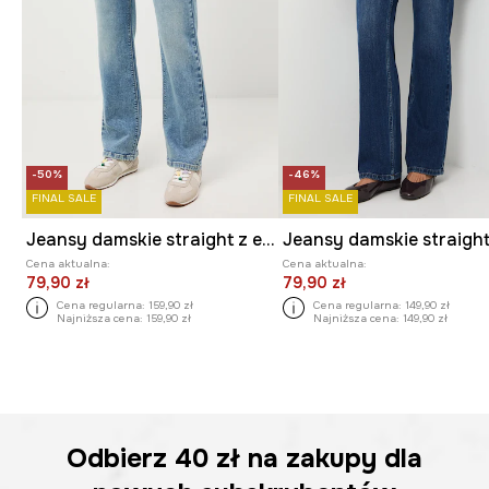
-50%
-46%
FINAL SALE
FINAL SALE
Jeansy damskie straight z efektem sprania
Cena aktualna:
Cena aktualna:
79,90 zł
79,90 zł
Cena regularna:
159,90 zł
Cena regularna:
149,90 zł
Najniższa cena:
159,90 zł
Najniższa cena:
149,90 zł
Odbierz
40 zł
na zakupy dla