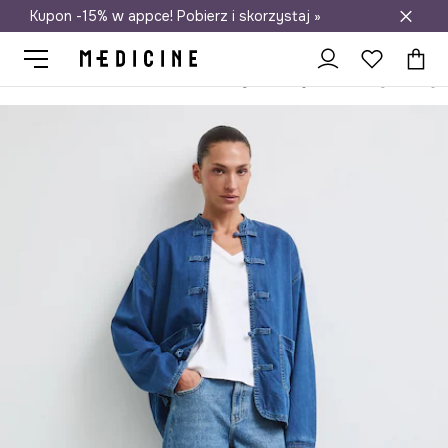
Kupon -15% w appce! Pobierz i skorzystaj »
Darmowa dostawa do salonów
Medicine
Ona
Odzież
Jeansy
Straight