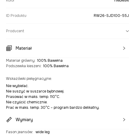
Kolor
niebieski
ID Produktu
RW26-SJD100-55J
Producent
Materiał
Materiał główny
:
100% Bawełna
Podszewka kieszeni
:
100% Bawełna
Wskazówki pielęgnacyjne
:
Nie wybielać.
Nie suszyć w suszarce bębnowej.
Prasować w maks. temp. 110°C.
Nie czyścić chemicznie.
Prać w maks. temp. 30°C – program bardzo delikatny.
Wymiary
Fason jeansów
:
wide leg