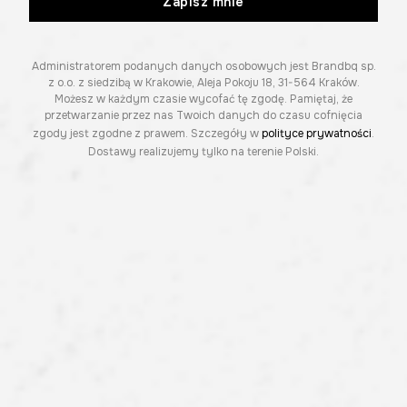
Zapisz mnie
Administratorem podanych danych osobowych jest Brandbq sp.
z o.o. z siedzibą w Krakowie, Aleja Pokoju 18, 31-564 Kraków.
Możesz w każdym czasie wycofać tę zgodę. Pamiętaj, że
przetwarzanie przez nas Twoich danych do czasu cofnięcia
zgody jest zgodne z prawem. Szczegóły w
polityce prywatności
.
Dostawy realizujemy tylko na terenie Polski.