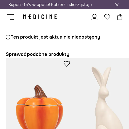
Kupon -15% w appce! Pobierz i skorzystaj »
Darmowa dostawa do salonów
Medicine
Home
Salon
Dekoracje
Dekoracja stojąca - grzyb
Ten produkt jest aktualnie niedostępny
Sprawdź podobne produkty