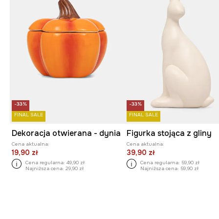
-33%
-33%
FINAL SALE
FINAL SALE
Dekoracja otwierana - dynia
Figurka stojąca z gliny
Cena aktualna:
Cena aktualna:
19,90 zł
39,90 zł
Cena regularna:
49,90 zł
Cena regularna:
59,90 zł
Najniższa cena:
29,90 zł
Najniższa cena:
59,90 zł