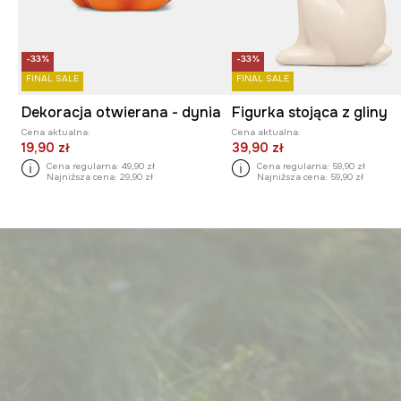
-33%
-33%
FINAL SALE
FINAL SALE
Dekoracja otwierana - dynia
Figurka stojąca z gliny
Cena aktualna:
Cena aktualna:
19,90 zł
39,90 zł
Cena regularna:
49,90 zł
Cena regularna:
59,90 zł
Najniższa cena:
29,90 zł
Najniższa cena:
59,90 zł