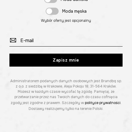
Moda męska
Wybór oferty jest opcjonalny
Zapisz mnie
Administratorem podanych danych osobowych jest Brandbq sp.
z o.o. z siedzibą w Krakowie, Aleja Pokoju 18, 31-564 Kraków.
Możesz w każdym czasie wycofać tę zgodę. Pamiętaj, że
przetwarzanie przez nas Twoich danych do czasu cofnięcia
zgody jest zgodne z prawem. Szczegóły w
polityce prywatności
.
Dostawy realizujemy tylko na terenie Polski.