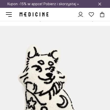
Kupon -15% w appce! Pobierz i skorzystaj »
Darmowa dostawa do salonów
Medicine
Home
Sypialnia
Poduszki i poszewki do sypialni
P