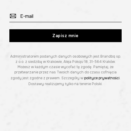
Zapisz mnie
Administratorem podanych danych osobowych jest Brandbq sp.
z o.o. z siedzibą w Krakowie, Aleja Pokoju 18, 31-564 Kraków.
Możesz w każdym czasie wycofać tę zgodę. Pamiętaj, że
przetwarzanie przez nas Twoich danych do czasu cofnięcia
zgody jest zgodne z prawem. Szczegóły w
polityce prywatności
.
Dostawy realizujemy tylko na terenie Polski.