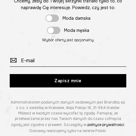
Chcemy, żeby do Twojej skrzynki trafiało tylko to, co
naprawdę Cię interesuje. Powiedz, czy jest to:
Moda damska
Moda męska
Wybór oferty jest opcjonalny
Zapisz mnie
Administratorem podanych danych osobowych jest Brandbq sp.
z o.o. z siedzibą w Krakowie, Aleja Pokoju 18, 31-564 Kraków.
Możesz w każdym czasie wycofać tę zgodę. Pamiętaj, że
przetwarzanie przez nas Twoich danych do czasu cofnięcia
zgody jest zgodne z prawem. Szczegóły w
polityce prywatności
.
Dostawy realizujemy tylko na terenie Polski.