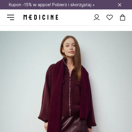
Kupon -15% w appce! Pobierz i skorzystaj »
Darmowa dostawa do salonów
Medicine
Ona
Obuwie
Kozaki i botki
Botki skórzane damskie