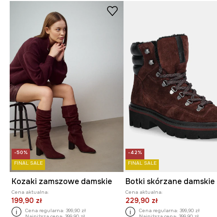
-50%
-42%
FINAL SALE
FINAL SALE
Kozaki zamszowe damskie
Botki skórzane damskie
Cena aktualna:
Cena aktualna:
199,90 zł
229,90 zł
Cena regularna:
399,90 zł
Cena regularna:
399,90 zł
Najniższa cena:
399,90 zł
Najniższa cena:
399,90 zł