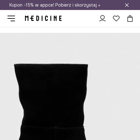
Kupon -15% w appce! Pobierz i skorzystaj »
Darmowa dostawa do salonów
Medicine
Ona
Obuwie
Kozaki i botki