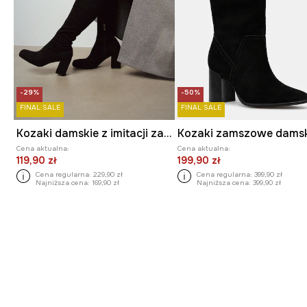
-29%
-50%
FINAL SALE
FINAL SALE
Kozaki damskie z imitacji zamszu
Kozaki zamszowe dams
Cena aktualna:
Cena aktualna:
119,90 zł
199,90 zł
Cena regularna:
229,90 zł
Cena regularna:
399,90 zł
Najniższa cena:
169,90 zł
Najniższa cena:
399,90 zł