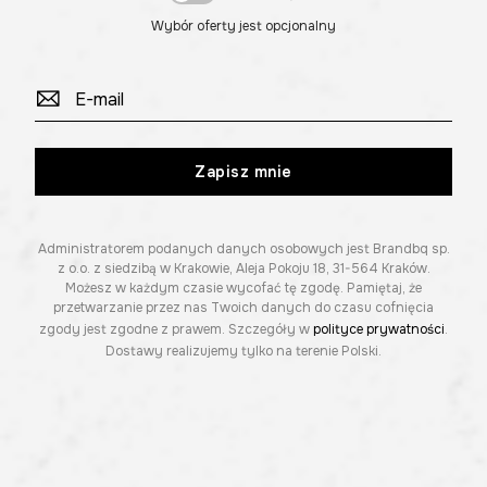
Wybór oferty jest opcjonalny
Zapisz mnie
Administratorem podanych danych osobowych jest Brandbq sp.
z o.o. z siedzibą w Krakowie, Aleja Pokoju 18, 31-564 Kraków.
Możesz w każdym czasie wycofać tę zgodę. Pamiętaj, że
przetwarzanie przez nas Twoich danych do czasu cofnięcia
zgody jest zgodne z prawem. Szczegóły w
polityce prywatności
.
Dostawy realizujemy tylko na terenie Polski.