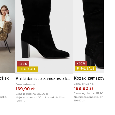
-50%
-48%
FINAL SALE
FINAL SALE
Kozaki damskie z imitacji skóry
Kozaki zamszowe da
Botki damskie zamszowe kolor czarny
Cena aktualna:
Cena aktualna:
199,90 zł
169,90 zł
Cena regularna:
399,90 zł
Cena regularna:
329,90 zł
niżką:
Najniższa cena z 30 dni przed o
Najniższa cena z 30 dni przed obniżką:
399,90 zł
329,90 zł