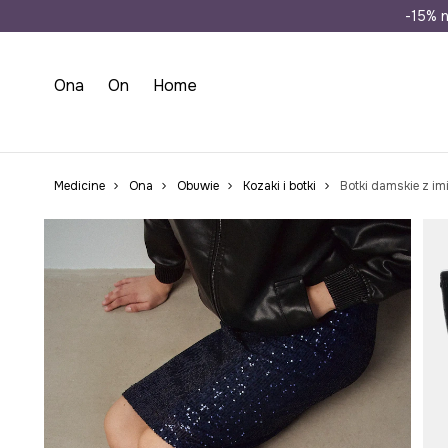
Wysyłka n
-15% n
Ona
On
Home
Medicine
Ona
Obuwie
Kozaki i botki
Botki damskie z imi