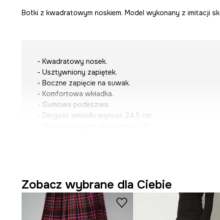
Botki z kwadratowym noskiem. Model wykonany z imitacji sk
- Kwadratowy nosek.
- Usztywniony zapiętek.
- Boczne zapięcie na suwak.
- Komfortowa wkładka.
- Gumowa podeszwa.
- Długość wkładki wynosi: 24,5 cm.
- Wymiary podane dla rozmiaru: 38.
Zobacz wybrane dla Ciebie