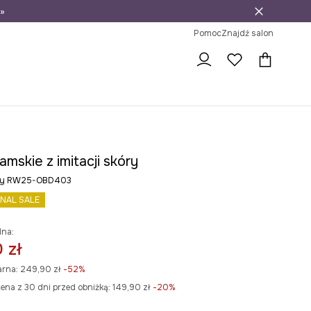
»
ni na zwrot
Pomoc
Znajdź salon
amskie z imitacji skóry
rny RW25-OBD403
INAL SALE
lna:
 zł
arna:
249,90 zł
-52%
ena z 30 dni przed obniżką:
149,90 zł
 -20%