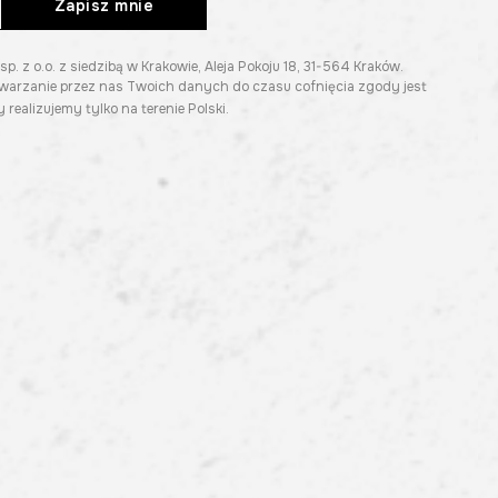
Zapisz mnie
z o.o. z siedzibą w Krakowie, Aleja Pokoju 18, 31-564 Kraków.
twarzanie przez nas Twoich danych do czasu cofnięcia zgody jest
 realizujemy tylko na terenie Polski.