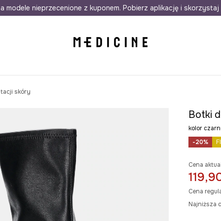
awet w 24h
a modele nieprzecenione z kuponem. Pobierz aplikację i skorzystaj 
Darmowa dostawa do salonów
30 d
tacji skóry
Botki d
kolor cza
-20%
F
Cena aktua
119,90
Cena regul
Najniższa c