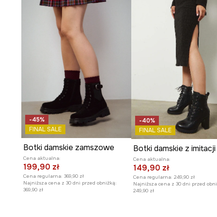
-45%
-40%
FINAL SALE
FINAL SALE
Botki damskie zamszowe
Cena aktualna:
Cena aktualna:
199,90 zł
149,90 zł
Cena regularna:
369,90 zł
Cena regularna:
249,90 zł
Najniższa cena z 30 dni przed obniżką:
Najniższa cena z 30 dni przed obni
369,90 zł
249,90 zł