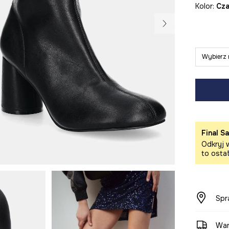
Kolor:
cz
Wybierz 
Final Sa
Odkryj w
to osta
Spr
War