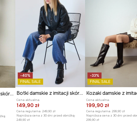
-40%
-33%
FINAL SALE
FINAL SALE
Botki damskie z imitacji skóry na obcasie
Botki damskie z imitacji skóry na obcasie kolor czarny
Cena aktualna:
Cena aktualna:
149,90 zł
199,90 zł
Cena regularna:
249,90 zł
Cena regularna:
299,90 zł
Najniższa cena z 30 dni przed obniżką:
Najniższa cena z 30 dni przed ob
żką:
249,90 zł
299,90 zł