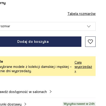
arny
Tabela rozmiarów
rozmiar
Dodaj do koszyka
le
Cała
ybrane modele z kolekcji damskiej i męskiej –
wyprzedaż
tnie dni wyprzedaży.
»
awdź dostępność w salonach
Wysyłka nawet w 24h
unki dostawy