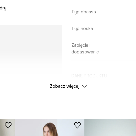
óry.
Typ obcasa
Typ noska
Zapięcie i
dopasowanie
DANE PRODUKTU
Zobacz więcej
Kolor
ID Produktu
RW25
Producent