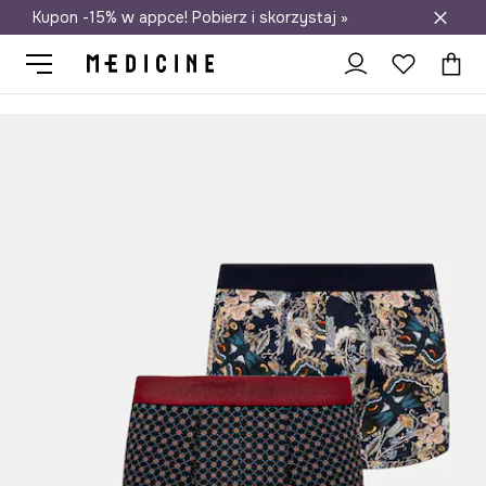
Kupon -15% w appce! Pobierz i skorzystaj »
Darmowa dostawa do salonów
Medicine
On
Odzież
Bielizna
Bokserki