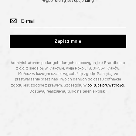
Wybór oferty jest opcjonalny
Zapisz mnie
Administratorem podanych danych osobowych jest Brandbq sp.
z o.o. z siedzibą w Krakowie, Aleja Pokoju 18, 31-564 Kraków.
Możesz w każdym czasie wycofać tę zgodę. Pamiętaj, że
przetwarzanie przez nas Twoich danych do czasu cofnięcia
zgody jest zgodne z prawem. Szczegóły w
polityce prywatności
.
Dostawy realizujemy tylko na terenie Polski.