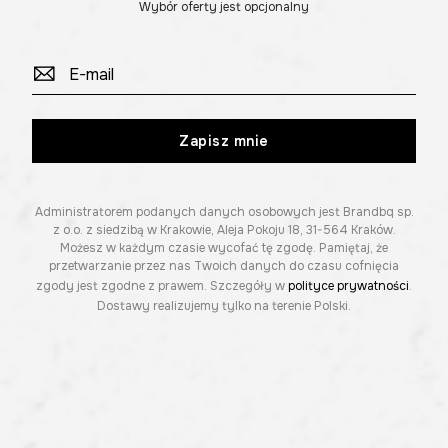
Wybór oferty jest opcjonalny
Zapisz mnie
Administratorem podanych danych osobowych jest Brandbq sp.
z o.o. z siedzibą w Krakowie, Aleja Pokoju 18, 31-564 Kraków.
Możesz w każdym czasie wycofać tę zgodę. Pamiętaj, że
przetwarzanie przez nas Twoich danych do czasu cofnięcia
zgody jest zgodne z prawem. Szczegóły w
polityce prywatności
.
Dostawy realizujemy tylko na terenie Polski.