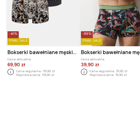
-41%
-50%
FINAL SALE
FINAL SALE
Bokserki bawełniane męskie z elastanem wzorzyste (3-pack)
Cena aktualna:
Cena aktualna:
69,90 zł
39,90 zł
Cena regularna:
119,90 zł
Cena regularna:
79,90 zł
Najniższa cena:
119,90 zł
Najniższa cena:
79,90 zł