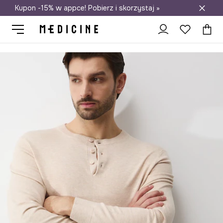
Kupon -15% w appce! Pobierz i skorzystaj »
Darmowa dostawa do salonów
Medicine
On
Odzież
Bielizna
Bokserki