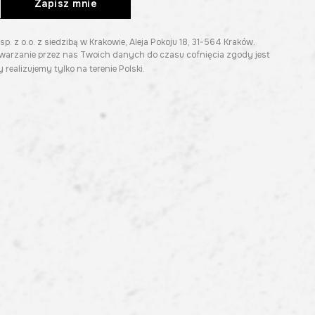
Zapisz mnie
z o.o. z siedzibą w Krakowie, Aleja Pokoju 18, 31-564 Kraków.
twarzanie przez nas Twoich danych do czasu cofnięcia zgody jest
 realizujemy tylko na terenie Polski.