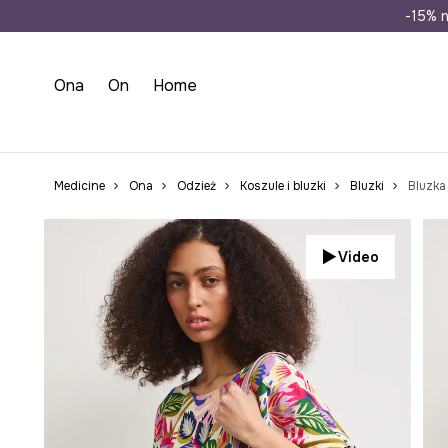
Wysyłka n
-15% n
Ona
On
Home
Medicine
Ona
Odzież
Koszule i bluzki
Bluzki
Bluzka
Video