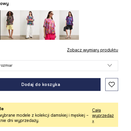
żowy
Zobacz wymiary produktu
rozmiar
Dodaj do koszyka
le
Cała
ybrane modele z kolekcji damskiej i męskiej –
wyprzedaż
tnie dni wyprzedaży.
»