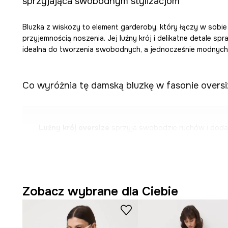
sprzyjająca swobodnym stylizacjom
Bluzka z wiskozy to element garderoby, który łączy w sobi
przyjemnością noszenia. Jej luźny krój i delikatne detale spr
idealna do tworzenia swobodnych, a jednocześnie modnych
Co wyróżnia tę damską bluzkę w fasonie oversi
Luźny krój oversize
sprzyja swobodzie ruchów i dodaj
Okrągły dekolt
subtelnie eksponuje szyję, zachowując
Wiskoza
, miękkie włókno celulozowe, jest lekka i przew
Zobacz wybrane dla Ciebie
Krótkie, szerokie rękawy
nadają bluzce modny charak
Tkanina o gładkiej strukturze
podkreśla delikatność 