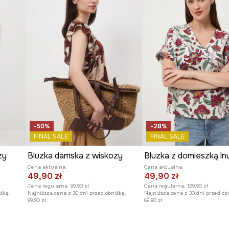
aturalnego uroku.
ją element lekkości.
-50%
-28%
FINAL SALE
FINAL SALE
zy
Bluzka damska z wiskozy
Cena aktualna:
Cena aktualna:
49,90 zł
49,90 zł
Cena regularna:
99,90 zł
Cena regularna:
129,90 zł
żką:
Najniższa cena z 30 dni przed obniżką:
Najniższa cena z 30 dni przed ob
99,90 zł
69,90 zł