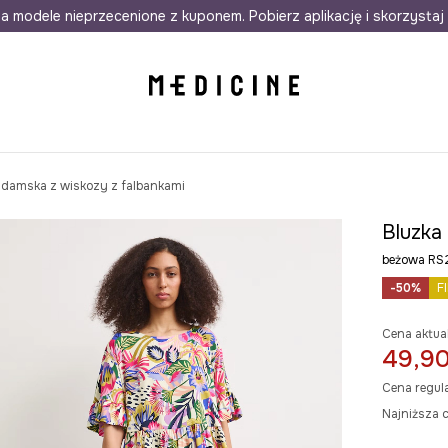
awet w 24h
a modele nieprzecenione z kuponem. Pobierz aplikację i skorzystaj 
Darmowa dostawa do salonów
30 d
 damska z wiskozy z falbankami
Bluzka
beżowa R
-50%
F
Cena aktua
49,90
Cena regul
Najniższa 