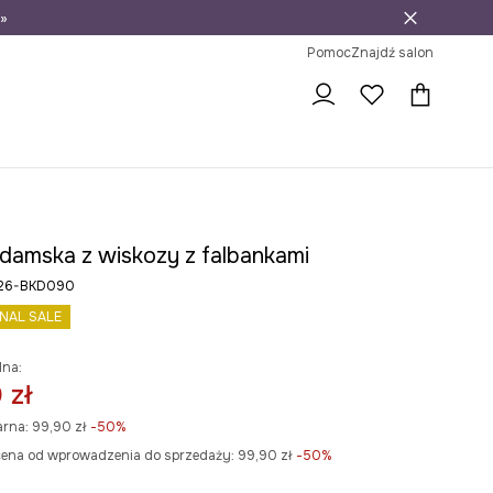
»
ni na zwrot
Pomoc
Znajdź salon
 damska z wiskozy z falbankami
S26-BKD090
INAL SALE
lna:
 zł
arna:
99,90 zł
-50%
cena od wprowadzenia do sprzedaży:
99,90 zł
 -50%