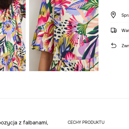
Spr
War
Zwr
ozycja z falbanami,
CECHY PRODUKTU