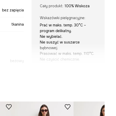
Cały produkt
:
100% Wiskoza
bez zapięcia
Wskazówki pielęgnacyjne
:
tkanina
Prać w maks. temp. 30°C –
program delikatny.
Nie wybielać.
Nie suszyć w suszarce
bębnowej.
Prasować w maks. temp. 110°C.
Nie czyścić chemicznie.
beżowy
-BKD090-01A
KRÓJ
Dekolt
:
okrągły
Krój
:
oversize
Rękaw
:
krótki
Rodzaj rękawa
:
szeroki