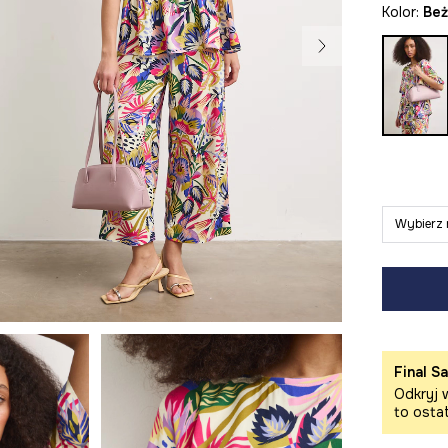
Kolor:
be
Wybierz 
Final Sa
Odkryj w
to osta