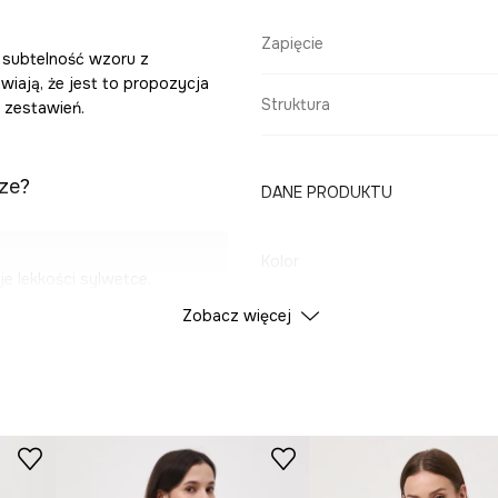
Zapięcie
e subtelność wzoru z
awiają, że jest to propozycja
Struktura
 zestawień.
ze?
DANE PRODUKTU
Kolor
e lekkości sylwetce.
Zobacz więcej
ID Produktu
RS26
 klasyczny wygląd.
iewna.
Producent
ter i swobodę.
wzoru i fasonu.