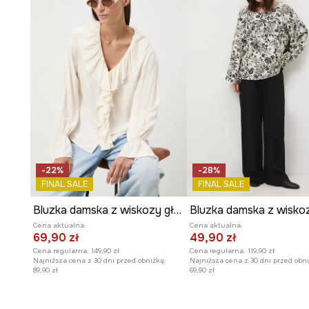
Roślinny wzór
dodaje bluzce świeżości i subtelnego, n
Ozdobne falbany
na rękawach i dole bluzki wprowadza
-22%
-28%
FINAL SALE
FINAL SALE
Bluzka damska z wiskozy gładka
Bluzka damska z wisko
Cena aktualna:
Cena aktualna:
69,90 zł
49,90 zł
Cena regularna:
149,90 zł
Cena regularna:
119,90 zł
Najniższa cena z 30 dni przed obniżką:
Najniższa cena z 30 dni przed obni
89,90 zł
69,90 zł