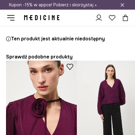
Kupon -15% w appce! Pobierz i skorzystaj »
Darmowa dostawa do salonów
Medicine
Ona
Odzież
Koszule i bluzki
Bluzki
Ten produkt jest aktualnie niedostępny
Sprawdź podobne produkty