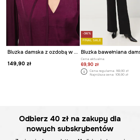
-36%
FINAL SALE
Bluzka damska z ozdobą w kształcie kwiatu
Cena aktualna:
149,90 zł
69,90 zł
Cena regularna:
169,90 zł
Najniższa cena:
109,90 zł
Odbierz
40 zł
na zakupy dla
nowych subskrybentów