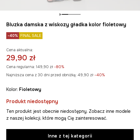
Bluzka damska z wiskozy gładka kolor fioletowy
-40%
FINAL SALE
Cena aktualna:
29,90 zł
Cena regularna:
149,90 zł
-80%
Najniższa cena z 30 dni przed obniżką:
49,90 zł
 -40%
Kolor:
fioletowy
Produkt niedostępny
Ten produkt jest obecnie niedostępny. Zobacz inne modele
z naszej kolekcji, które mogą Cię zainteresować.
Inne z tej kategorii