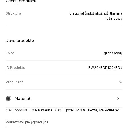
Cechy produktu
Struktura
diagonal (splot skośny), tkanina
dżinsowa
Dane produktu
Kolor
granatowy
ID Produktu
RW26-BDD102-RDJ
Producent
Materiał
Cały produkt
:
60% Bawełna, 20% Lyocell, 14% Wiskoza, 6% Poliester
Wskazówki pielęgnacyjne
: