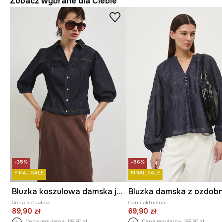
Zobacz wybrane dla Ciebie
-35%
-56%
FINAL SALE
FINAL SALE
Bluzka koszulowa damska jeansowa
Cena aktualna:
Cena aktualna:
89,90 zł
69,90 zł
Cena regularna:
139,90 zł
Cena regularna:
159,90 zł