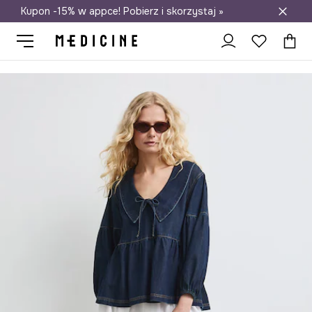
Kupon -15% w appce! Pobierz i skorzystaj »
Darmowa dostawa do salonów
Medicine
Ona
Odzież
Koszule i bluzki
Bluzki
Bluzka dams