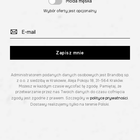
Moda męska
Wybór oferty jest opcjonalny
Zapisz mnie
Administratorem podanych danych osobowych jest Brandbq sp.
z o.o. z siedzibą w Krakowie, Aleja Pokoju 18, 31-564 Kraków.
Możesz w każdym czasie wycofać tę zgodę. Pamiętaj, że
przetwarzanie przez nas Twoich danych do czasu cofnięcia
zgody jest zgodne z prawem. Szczegóły w
polityce prywatności
.
Dostawy realizujemy tylko na terenie Polski.