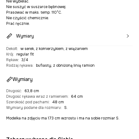
Nie wybielać.
Nie suszyć w suszarce bębnowej.
Prasować w maks. temp. 110°C.
Nie czyścić chemicznie.
Prać ręcznie.
Wymiary
Dekolt
:
w serek, z kołnierzykiem, z wiązaniem
Krój
:
regular fit
Rękaw
:
3/4
Rodzaj rękawa
:
bufiasty, z obniżoną linią ramion
Wymiary
Długość
:
63,8 cm
Długość rękawa wraz z ramieniem
:
64 cm
Szerokość pod pachami
:
48 cm
Wymiary podane dla rozmiaru
:
S.
Modelka na zdjęciu ma 173 cm wzrostu i ma na sobie rozmiar S.